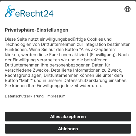
Top 100
Hot 50
Top Neueinsteiger
Highscores
Jahrescharts
Top 100
Hot 50
Top Neueinsteiger
Highscores
Jahrescharts
DJ-Promo buchen