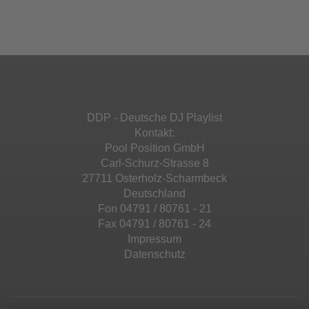
Ihren Aktivitäten sammeln. Bitte lesen Sie die
Mehr Informationen
powered by
Usercentrics Consent
Details durch und stimmen Sie der Nutzung
Management Platform
&
eRecht24
des Service zu, um diese Inhalte anzuzeigen.
Akzeptieren
Mehr Informationen
powered by
Usercentrics Consent
Management Platform
&
eRecht24
Akzeptieren
DDP - Deutsche DJ Playlist
powered by
Usercentrics Consent
Kontakt:
Management Platform
&
eRecht24
Pool Position GmbH
Carl-Schurz-Strasse 8
27711 Osterholz-Scharmbeck
Deutschland
Fon 04791 / 80761 - 21
Fax 04791 / 80761 - 24
Impressum
Datenschutz