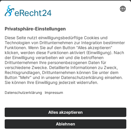
Top 100
Hot 50
Top Neueinsteiger
Highscores
Jahrescharts
Top 100
Hot 50
Top Neueinsteiger
Highscores
Jahrescharts
DJ-Promo buchen