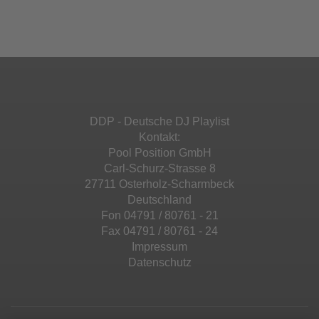
Ihren Aktivitäten sammeln. Bitte lesen Sie die
Mehr Informationen
powered by
Usercentrics Consent
Details durch und stimmen Sie der Nutzung
Management Platform
&
eRecht24
des Service zu, um diese Inhalte anzuzeigen.
Akzeptieren
Mehr Informationen
powered by
Usercentrics Consent
Management Platform
&
eRecht24
Akzeptieren
DDP - Deutsche DJ Playlist
powered by
Usercentrics Consent
Kontakt:
Management Platform
&
eRecht24
Pool Position GmbH
Carl-Schurz-Strasse 8
27711 Osterholz-Scharmbeck
Deutschland
Fon 04791 / 80761 - 21
Fax 04791 / 80761 - 24
Impressum
Datenschutz