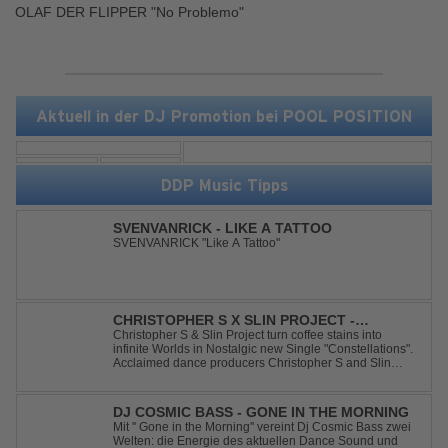
OLAF DER FLIPPER "No Problemo"
Aktuell in der DJ Promotion bei POOL POSITION
DDP Music Tipps
SVENVANRICK - LIKE A TATTOO
SVENVANRICK "Like A Tattoo"
CHRISTOPHER S X SLIN PROJECT -
CONSTELLATIONS
Christopher S & Slin Project turn coffee stains into
infinite Worlds in Nostalgic new Single "Constellations".
Acclaimed dance producers Christopher S and Slin
Project have joined forces once again to deliver their
highly anticipated new single, "Constellations." Moving
away from standard club ...
DJ COSMIC BASS - GONE IN THE MORNING
Mit '' Gone in the Morning'' vereint Dj Cosmic Bass zwei
Welten: die Energie des aktuellen Dance Sound und