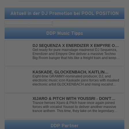
Aktuell in der DJ Promotion bei POOL POSITION
DDP Music Tipps
DJ SEQUENZA X ENERDIZER X EMPYRE ONE
- UNTIL THE MORNING LIGHT
Get ready for pure mainstage madness! DJ Sequenza,
Enerdizer and Empyre One deliver a massive Techno
Big Room banger that hits like a freight train and keeps
the energy at maximum from the first kick to the final
drop. Packed with explosive synths, pounding basslines
and an unstoppable festival...
KASKADE, GLOCKENBACH, KAITLIN
ARAGON - RUNAWAY
Eight-time GRAMMY-nominated producer, DJ, and
electronic music icon Kaskade joins forces with masked
electronic artist GLOCKENBACH and rising vocalist
Kaitlin Aragon for their new collaboration “Runaway,”
arriving July 31st. The track marks the fourth single from
Kaskade’s forthcoming ORIGIN...
XIJARO & PITCH WITH YOUSSRI - DON'T
YOU WORRY CHILD
Trance heroes Xijaro & Pitch have once again joined
forces with vocalist Youssri to deliver another massive
trance anthem. This time, they take on the legendary
Swedish House Mafia classic "Don't You Worry Child"
and transform it into a breathtaking trance banger while
perfectly preserving the...
DDP Partner