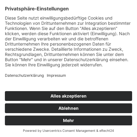
Highscores
Jahrescharts
Top 100
Hot 50
Top Neueinsteiger
Highscores
Jahrescharts
DJ-Promo buchen