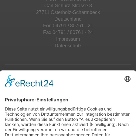
Carl-Schurz-Strasse 8
27711 Osterholz-Scharmbeck
Deutschland
Fon 04791 / 80761 - 21
Fax 04791 / 80761 - 24
Impressum
Datenschutz
Top 100
Hot 50
Top Neueinsteiger
Highscores
Jahrescharts
Top 100