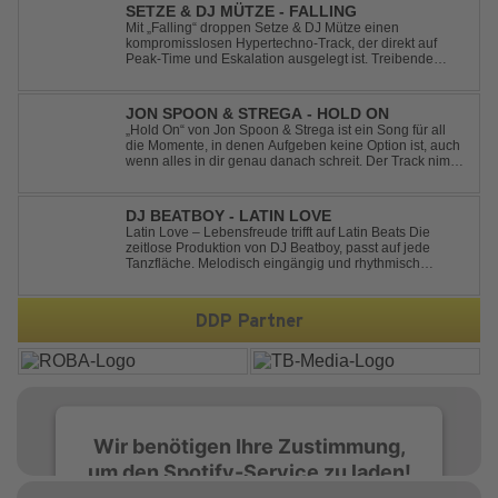
SETZE & DJ MÜTZE - FALLING
Mit „Falling“ droppen Setze & DJ Mütze einen
kompromisslosen Hypertechno-Track, der direkt auf
Peak-Time und Eskalation ausgelegt ist. Treibende
Kicks, verzerrte Synths und energiegeladene Drops
verschmelzen zu einem Sound, der keine Pausen kennt
– roh, schnell und absolut mitreißend. Zwischen ...
JON SPOON & STREGA - HOLD ON
„Hold On“ von Jon Spoon & Strega ist ein Song für all
die Momente, in denen Aufgeben keine Option ist, auch
wenn alles in dir genau danach schreit. Der Track nimmt
dieses Gefühl auf, wenn man kurz davor steht
loszulassen, und verwandelt es in pure Energie, die
dich daran erinnert, noch einmal f...
DJ BEATBOY - LATIN LOVE
Latin Love – Lebensfreude trifft auf Latin Beats Die
zeitlose Produktion von DJ Beatboy, passt auf jede
Tanzfläche. Melodisch eingängig und rhythmisch
treibend, bringt der Song das Publikum ins Feel Good
Party Feeling. DJ Beatboy alias Benjamin Huk aus
Hannover, freut sich über Feedback....
DDP Partner
Wir benötigen Ihre Zustimmung,
um den Spotify-Service zu laden!