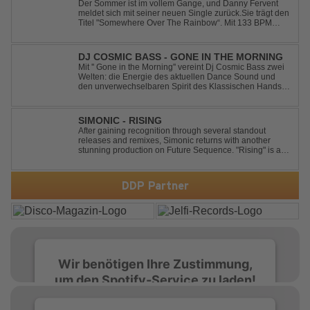
RAINBOW
Der Sommer ist im vollem Gange, und Danny Fervent
meldet sich mit seiner neuen Single zurück.Sie trägt den
Titel "Somewhere Over The Rainbow“. Mit 133 BPM
entfaltet sich ein melodischer Trance Sound, der durch
seine atmosphärische Dichte und mitreißende Dynamik
überzeugt. Kraftvolle, zugleich g...
DJ COSMIC BASS - GONE IN THE MORNING
Mit '' Gone in the Morning'' vereint Dj Cosmic Bass zwei
Welten: die Energie des aktuellen Dance Sound und
den unverwechselbaren Spirit des Klassischen Hands
Up. Ein Soundtrack für eine unvergessliche Nacht!
SIMONIC - RISING
After gaining recognition through several standout
releases and remixes, Simonic returns with another
stunning production on Future Sequence. "Rising" is a
powerful Uplifting Emotional Vocal Trance anthem,
combining breathtaking vocals, uplifting energy, and
goosebump-inducing melodies. A must-...
DDP Partner
Wir benötigen Ihre Zustimmung,
um den Spotify-Service zu laden!