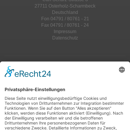
27711 Osterholz-Scharmbeck
Deutschland
Fon 04791 / 80761 - 21
Fax 04791 / 80761 - 24
Impressum
Datenschutz
Top 100
Hot 50
Top Neueinsteiger
Highscores
Jahrescharts
Top 100
Hot 50