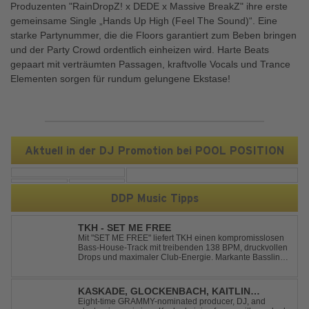
Produzenten "RainDropZ! x DEDE x Massive BreakZ" ihre erste
gemeinsame Single „Hands Up High (Feel The Sound)“. Eine
starke Partynummer, die die Floors garantiert zum Beben bringen
und der Party Crowd ordentlich einheizen wird. Harte Beats
gepaart mit verträumten Passagen, kraftvolle Vocals und Trance
Elementen sorgen für rundum gelungene Ekstase!
Aktuell in der DJ Promotion bei POOL POSITION
DDP Music Tipps
TKH - SET ME FREE
Mit "SET ME FREE" liefert TKH einen kompromisslosen
Bass-House-Track mit treibenden 138 BPM, druckvollen
Drops und maximaler Club-Energie. Markante Basslines
treffen auf hypnotische Vocals und einen Build-up, der
die Spannung konsequent bis zu den Drops nach oben
schraubt. Der Track hat die no...
KASKADE, GLOCKENBACH, KAITLIN
ARAGON - RUNAWAY
Eight-time GRAMMY-nominated producer, DJ, and