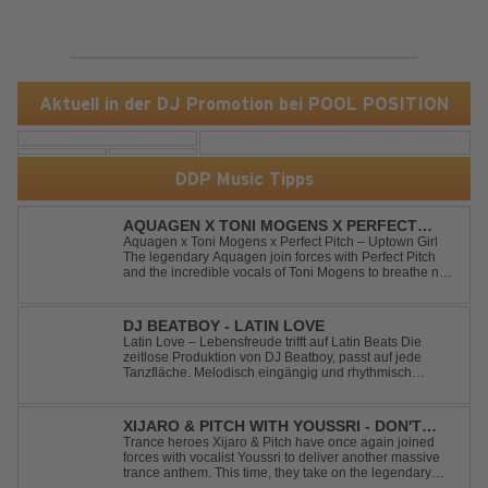
Aktuell in der DJ Promotion bei POOL POSITION
DDP Music Tipps
AQUAGEN X TONI MOGENS X PERFECT
PITCH - UPTOWN GIRL
Aquagen x Toni Mogens x Perfect Pitch – Uptown Girl
The legendary Aquagen join forces with Perfect Pitch
and the incredible vocals of Toni Mogens to breathe new
life into Billy Joel's timeless classic "Uptown Girl."
Combining a bouncy bassline and a fresh, feel-good
production, this modern da...
DJ BEATBOY - LATIN LOVE
Latin Love – Lebensfreude trifft auf Latin Beats Die
zeitlose Produktion von DJ Beatboy, passt auf jede
Tanzfläche. Melodisch eingängig und rhythmisch
treibend, bringt der Song das Publikum ins Feel Good
Party Feeling. DJ Beatboy alias Benjamin Huk aus
Hannover, freut sich über Feedback....
XIJARO & PITCH WITH YOUSSRI - DON'T
YOU WORRY CHILD
Trance heroes Xijaro & Pitch have once again joined
forces with vocalist Youssri to deliver another massive
trance anthem. This time, they take on the legendary