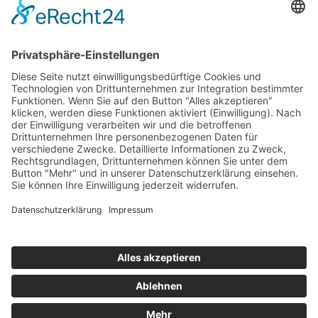
Top 100
Hot 50
Top Neueinsteiger
Highscores
Jahrescharts
Top 100
Hot 50
Top Neueinsteiger
Highscores
Jahrescharts
DJ-Promo buchen