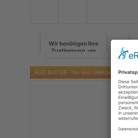
Wir benötigen Ihre
Zustimmung, um
den Spotify-
Service zu laden!
ALEC BAXTER - You And I (Mental Madness/
Wir verwenden Spotify,
um Inhalte einzubetten.
Dieser Service kann
Daten zu Ihren
Aktivitäten sammeln.
Bitte lesen Sie die Details
durch und stimmen Sie
der Nutzung des Service
zu, um diese Inhalte
anzuzeigen.