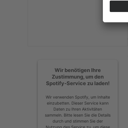
Mehr Informationen
Akzeptieren
powered by
Usercentrics
Consent Management
Platform
&
eRecht24
Wir benötigen Ihre
Zustimmung, um den
Spotify-Service zu laden!
Wir verwenden Spotify, um Inhalte
einzubetten. Dieser Service kann
Daten zu Ihren Aktivitäten
sammeln. Bitte lesen Sie die Details
durch und stimmen Sie der
Nutzung des Service zu, um diese