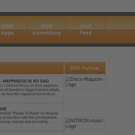
DDP
DDP
DDP
Apps
Anmeldung
Feed
s
DDP Partner
- HAPPINESS IS SO SAD
Li combine forces on their euphoric
wo of Sweden's biggest global artists,
cts on how the happiest moments are
ck was ...
AVE
xperience! "Ready To Rave" by Megara
ty production with the unmistakable
igh-energy melody and pounding,
 nostalgia wh...