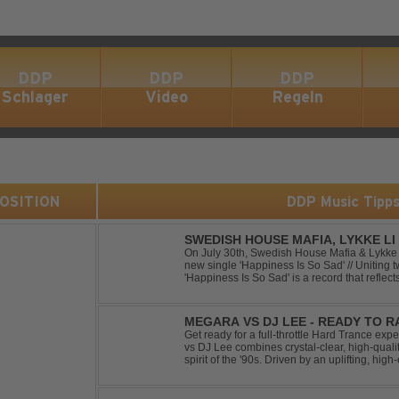
DDP
DDP
DDP
Schlager
Video
Regeln
 POSITION
DDP Music Tipp
SWEDISH HOUSE MAFIA, LYKKE LI 
On July 30th, Swedish House Mafia & Lykke 
new single 'Happiness Is So Sad' // Uniting t
'Happiness Is So Sad' is a record that refle
often the hardest to say goodbye to // The tra
MEGARA VS DJ LEE - READY TO R
Get ready for a full-throttle Hard Trance e
vs DJ Lee combines crystal-clear, high-quali
spirit of the '90s. Driven by an uplifting, h
stomping drums, this track delivers pure rave