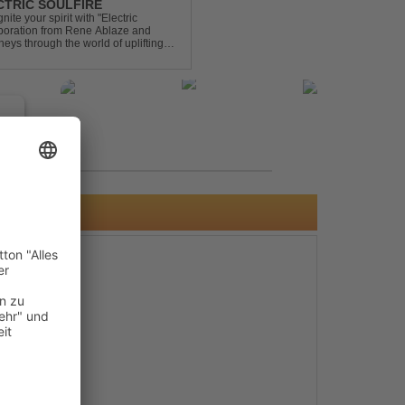
ECTRIC SOULFIRE
ite your spirit with "Electric
aboration from Rene Ablaze and
neys through the world of uplifting
ing Vocal Trance me...
e
s
e