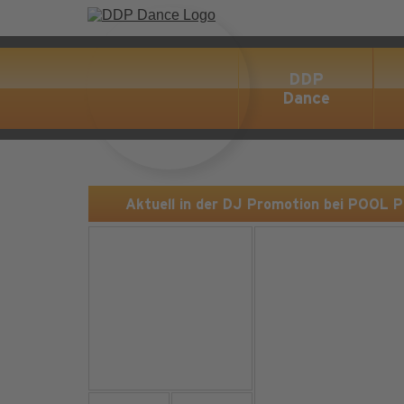
DDP
Dance
Aktuell in der DJ Promotion bei POOL