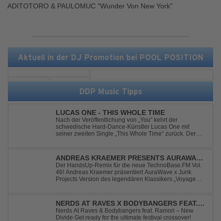
ADITOTORO & PAULOMUC "Wunder Von New York"
Aktuell in der DJ Promotion bei POOL POSITION
DDP Music Tipps
LUCAS ONE - THIS WHOLE TIME
Nach der Veröffentlichung von „You“ kehrt der
schwedische Hard-Dance-Künstler Lucas One mit
seiner zweiten Single „This Whole Time“ zurück. Der
Track verbindet emotionale Texte mit der kraftvollen
Energie des Hard Dance und erzählt eine Geschichte
von Reue, Liebeskummer und der Erkenntnis des w...
ANDREAS KRAEMER PRESENTS AURAWAVE
X JUNK PROJECT - VOYAGE VOYAGE
Der HandsUp-Remix für die neue TechnoBase.FM Vol.
46! Andreas Kraemer präsentiert AuraWave x Junk
(TIMSTER & NINTH REMIX)
Projects Version des legendären Klassikers „Voyage
Voyage“ im energiegeladenen HandsUp-Remix von
Timster & Ninth. Das HandsUp-Duo aus Nordrhein-
Westfalen verwandelt den zeitlosen Song mit druckvoll...
NERDS AT RAVES X BODYBANGERS FEAT.
RAMORI - NEW DIVIDE
Nerds At Raves & Bodybangers feat. Ramori – New
Divide Get ready for the ultimate festival crossover!