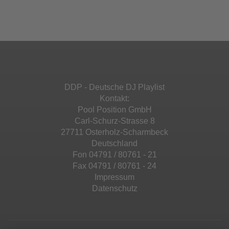
Ihren Aktivitäten sammeln. Bitte lesen Sie die
Mehr Informationen
powered by
Usercentrics Consent
Details durch und stimmen Sie der Nutzung
Management Platform
&
eRecht24
des Service zu, um diese Inhalte anzuzeigen.
Akzeptieren
Mehr Informationen
powered by
Usercentrics Consent
Management Platform
&
eRecht24
Akzeptieren
DDP - Deutsche DJ Playlist
powered by
Usercentrics Consent
Kontakt:
Management Platform
&
eRecht24
Pool Position GmbH
Carl-Schurz-Strasse 8
27711 Osterholz-Scharmbeck
Deutschland
Fon 04791 / 80761 - 21
Fax 04791 / 80761 - 24
Impressum
Datenschutz