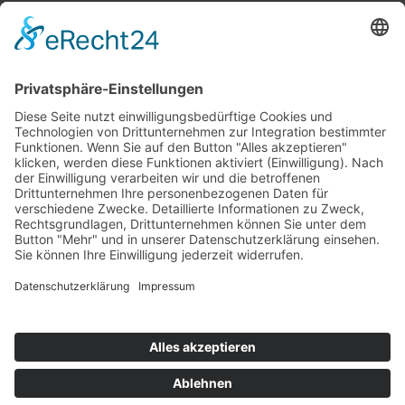
Top 100
Hot 50
Top Neueinsteiger
Highscores
Jahrescharts
Top 100
Hot 50
Top Neueinsteiger
Highscores
Jahrescharts
DJ-Promo buchen