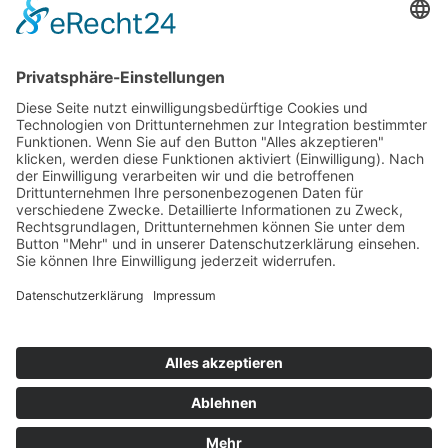
Top 100
Hot 50
Top Neueinsteiger
Highscores
Jahrescharts
Top 100
Hot 50
Top Neueinsteiger
Highscores
Jahrescharts
DJ-Promo buchen