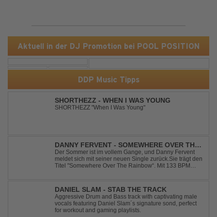
Aktuell in der DJ Promotion bei POOL POSITION
DDP Music Tipps
SHORTHEZZ - WHEN I WAS YOUNG
SHORTHEZZ "When I Was Young"
DANNY FERVENT - SOMEWHERE OVER THE
RAINBOW
Der Sommer ist im vollem Gange, und Danny Fervent
meldet sich mit seiner neuen Single zurück.Sie trägt den
Titel "Somewhere Over The Rainbow“. Mit 133 BPM
entfaltet sich ein melodischer Trance Sound, der durch
seine atmosphärische Dichte und mitreißende Dynamik
überzeugt. Kraftvolle, zugleich g...
DANIEL SLAM - STAB THE TRACK
Aggressive Drum and Bass track with captivating male
vocals featuring Daniel Slam´s signature sond, perfect
for workout and gaming playlists.