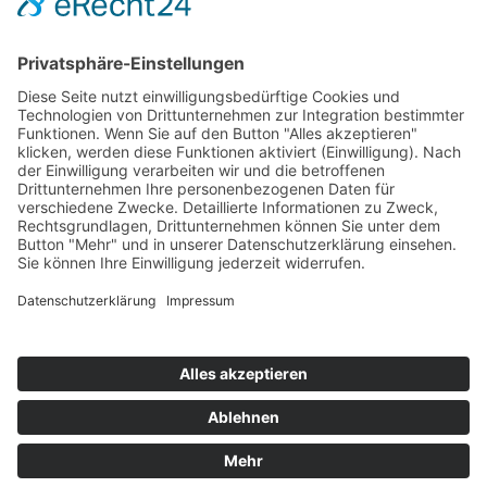
Hot 50
Top Neueinsteiger
Highscores
Jahrescharts
Top 100
Hot 50
Top Neueinsteiger
Highscores
Jahrescharts
DJ-Promo buchen