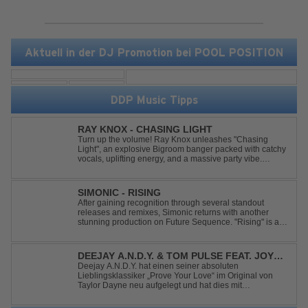
Aktuell in der DJ Promotion bei POOL POSITION
DDP Music Tipps
RAY KNOX - CHASING LIGHT
Turn up the volume! Ray Knox unleashes "Chasing
Light", an explosive Bigroom banger packed with catchy
vocals, uplifting energy, and a massive party vibe.
Designed to dominate dancefloors and festival stages
alike. A guaranteed crowd-pleaser and party starter!
SIMONIC - RISING
After gaining recognition through several standout
releases and remixes, Simonic returns with another
stunning production on Future Sequence. "Rising" is a
powerful Uplifting Emotional Vocal Trance anthem,
combining breathtaking vocals, uplifting energy, and
goosebump-inducing melodies. A must-...
DEEJAY A.N.D.Y. & TOM PULSE FEAT. JOY
ANDERSEN - PROVE YOUR LOVE
Deejay A.N.D.Y. hat einen seiner absoluten
Lieblingsklassiker „Prove Your Love“ im Original von
Taylor Dayne neu aufgelegt und hat dies mit
namenhafter Unterstützung von Tom Pulse und
Sängerin Joy Andersen getan. Der frische Sound für