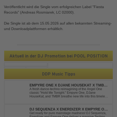
Veröffentlicht wird die Single vom erfolgreichen Label "Fiesta
Records" (Andreas Rosmiarek, LC 02000).
Die Single ist ab dem 15.05.2026 auf allen bekannten Streaming-
und Downloadplattformen erhältlich.
Aktuell in der DJ Promotion bei POOL POSITION
DDP Music Tipps
EMPYRE ONE X DJANE HOUSEKAT X TMBR -
HOLD ME TONIGHT
A fresh dance-techno reimagining of the Angel One
classic "Hold Me Tonight." Empyre One, DJane
HouseKat, and TMBR breathe new life into this timeless
anthem with driving beats, powerful drops, and an
energetic modern production. Blending nostalgia with
contemporary dancefloor energy, this cover...
DJ SEQUENZA X ENERDIZER X EMPYRE ONE
- UNTIL THE MORNING LIGHT
Get ready for pure mainstage madness! DJ Sequenza,
Enerdizer and Empyre One deliver a massive Techno