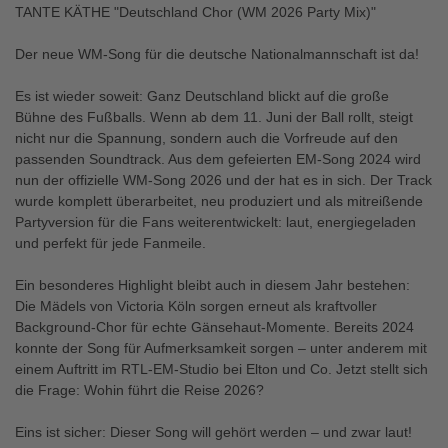
TANTE KÄTHE "Deutschland Chor (WM 2026 Party Mix)"
Der neue WM-Song für die deutsche Nationalmannschaft ist da!
Es ist wieder soweit: Ganz Deutschland blickt auf die große
Bühne des Fußballs. Wenn ab dem 11. Juni der Ball rollt, steigt
nicht nur die Spannung, sondern auch die Vorfreude auf den
passenden Soundtrack. Aus dem gefeierten EM-Song 2024 wird
nun der offizielle WM-Song 2026 und der hat es in sich. Der Track
wurde komplett überarbeitet, neu produziert und als mitreißende
Partyversion für die Fans weiterentwickelt: laut, energiegeladen
und perfekt für jede Fanmeile.
Ein besonderes Highlight bleibt auch in diesem Jahr bestehen:
Die Mädels von Victoria Köln sorgen erneut als kraftvoller
Background-Chor für echte Gänsehaut-Momente. Bereits 2024
konnte der Song für Aufmerksamkeit sorgen – unter anderem mit
einem Auftritt im RTL-EM-Studio bei Elton und Co. Jetzt stellt sich
die Frage: Wohin führt die Reise 2026?
Eins ist sicher: Dieser Song will gehört werden – und zwar laut!