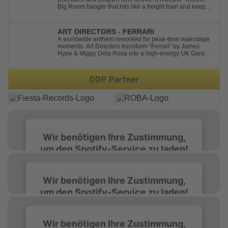
Big Room banger that hits like a freight train and keeps
the energy at maximum from the first kick to the final
drop. Packed with explosive synths, pounding basslines
and an unstoppable festival...
ART DIRECTORS - FERRARI
A worldwide anthem reworked for peak-time mainstage
moments. Art Directors transform “Ferrari” by James
Hype & Miggy Dela Rosa into a high-energy UK Garage
House weapon, packed with punchy grooves and
irresistible momentum. Designed for clubs and festival
crowds alike, this remix elevates the o...
DDP Partner
Wir benötigen Ihre Zustimmung,
um den Spotify-Service zu laden!
Wir verwenden Spotify, um Inhalte
Wir benötigen Ihre Zustimmung,
einzubetten. Dieser Service kann Daten zu
um den Spotify-Service zu laden!
Ihren Aktivitäten sammeln. Bitte lesen Sie die
Details durch und stimmen Sie der Nutzung
des Service zu, um diese Inhalte anzuzeigen.
Wir verwenden Spotify, um Inhalte
Wir benötigen Ihre Zustimmung,
einzubetten. Dieser Service kann Daten zu