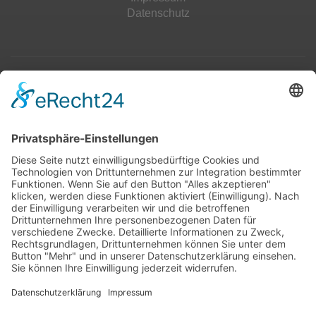
Datenschutz
Top 100
Hot 50
Top Neueinsteiger
Highscores
Jahrescharts
Top 100
Hot 50
Top Neueinsteiger
Highscores
Jahrescharts