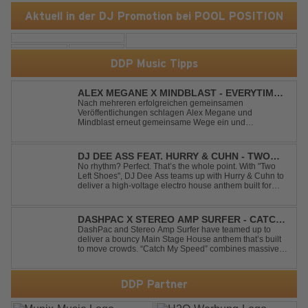
Aktuell in der DJ Promotion bei POOL POSITION
DDP Music Tipps
ALEX MEGANE X MINDBLAST - EVERYTIME
WE TOUCH
Nach mehreren erfolgreichen gemeinsamen
Veröffentlichungen schlagen Alex Megane und
Mindblast erneut gemeinsame Wege ein und
präsentieren mit Everytime We Touch ihre neueste
Zusammenarbeit. Für ihre aktuelle Single haben sie sich
einen echten Klassiker vorgenommen: den
DJ DEE ASS FEAT. HURRY & CUHN - TWO
unvergessenen Song von Ma...
LEFT SHOES
No rhythm? Perfect. That’s the whole point. With "Two
Left Shoes", DJ Dee Ass teams up with Hurry & Cuhn to
deliver a high-voltage electro house anthem built for
chaotic dancefloors and unforgettable nights. Loud,
unapologetic, and irresistibly catchy, this track turns
clumsiness into confid...
DASHPAC X STEREO AMP SURFER - CATCH
MY SPEED
DashPac and Stereo Amp Surfer have teamed up to
deliver a bouncy Main Stage House anthem that’s built
to move crowds. “Catch My Speed” combines massive
lead sounds, pumping basslines, and infectious energy
into one festival-ready package. Packed with peak-time
vibes and unstoppable momentum, th...
DDP Partner