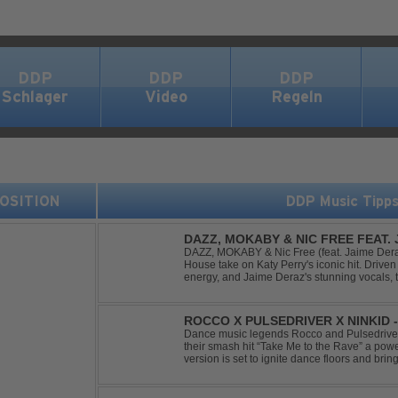
DDP
DDP
DDP
Schlager
Video
Regeln
 POSITION
DDP Music Tipp
DAZZ, MOKABY & NIC FREE FEAT.
DAZZ, MOKABY & Nic Free (feat. Jaime Deraz
House take on Katy Perry's iconic hit. Driven 
energy, and Jaime Deraz's stunning vocals, 
modern club vibe while preserving the emotio
ROCCO X PULSEDRIVER X NINKID 
(FESTIVAL MIX)
Dance music legends Rocco and Pulsedriver,
their smash hit “Take Me to the Rave” a pow
version is set to ignite dance floors and bring
Featuring massive kicks and the beloved mel