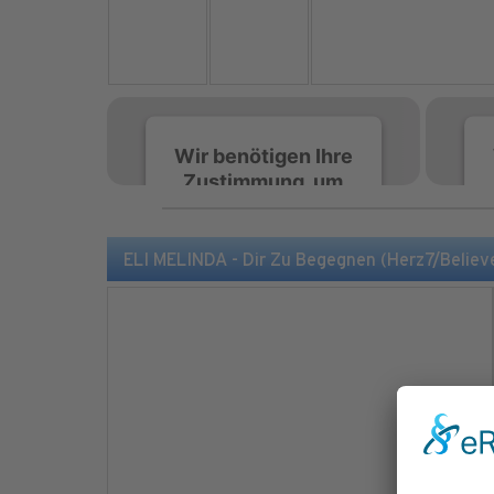
Wir benötigen Ihre
Zustimmung, um
den Spotify-
Service zu laden!
ELI MELINDA - Dir Zu Begegnen (Herz7/Believ
Wir verwenden Spotify,
um Inhalte einzubetten.
Dieser Service kann
Daten zu Ihren
Aktivitäten sammeln.
Bitte lesen Sie die Details
durch und stimmen Sie
der Nutzung des Service
zu, um diese Inhalte
anzuzeigen.