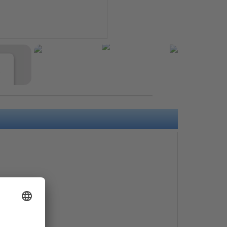
e
s
e