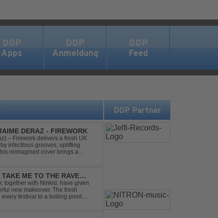
DDP
DDP
DDP
Apps
Anmeldung
Feed
s
DDP Partner
 JAIME DERAZ - FIREWORK
) – Firework delivers a fresh UK
by infectious grooves, uplifting
this reimagined cover brings a
nal power of the origin...
- TAKE ME TO THE RAVE
 together with Ninkid, have given
erful new makeover. The fresh
 every festival to a boiling point.
ody that made the or...