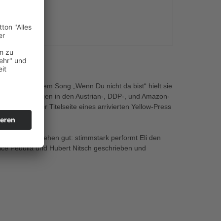
s
inda! Mit ihrem Song „Wenn Du nicht da bist“ hielt sie
iche Platzierungen in den Austrian-, DDP-, und Amazon-
enlang von der Titelseite eines arrivierten Yellow-Press
die Chancen stehen gut: stimmstark performt Eli den
ice Pedullá und Hubert Nitsch geschrieben und