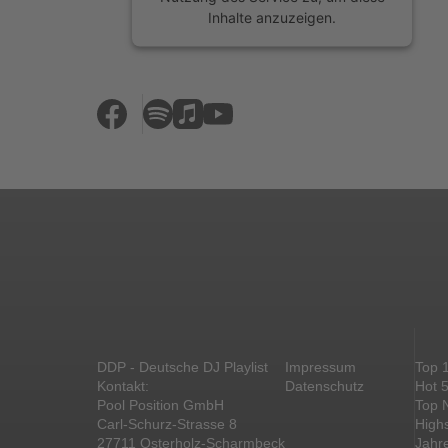
Inhalte anzuzeigen.
Mehr Informationen
Akzeptieren
powered by
Usercentrics Consent
Management Platform
&
eRecht24
DDP - Deutsche DJ Playlist
Impressum
Top 
Kontakt:
Datenschutz
Hot 
Pool Position GmbH
Top 
Carl-Schurz-Strasse 8
High
27711 Osterholz-Scharmbeck
Jahr