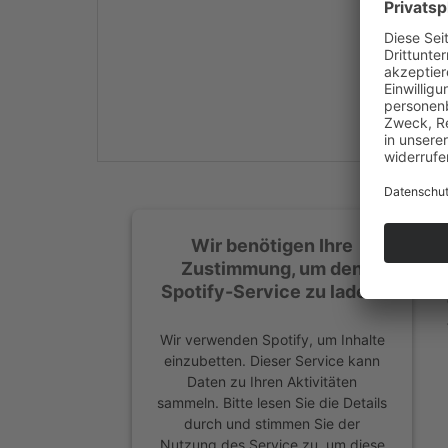
Mehr Informationen
Akzeptieren
powered by
Usercentrics
Consent Management
Platform
&
eRecht24
Wir benötigen Ihre
Zustimmung, um den
Spotify-Service zu laden!
Wir verwenden Spotify, um Inhalte
einzubetten. Dieser Service kann
Daten zu Ihren Aktivitäten
sammeln. Bitte lesen Sie die Details
durch und stimmen Sie der
Nutzung des Service zu, um diese