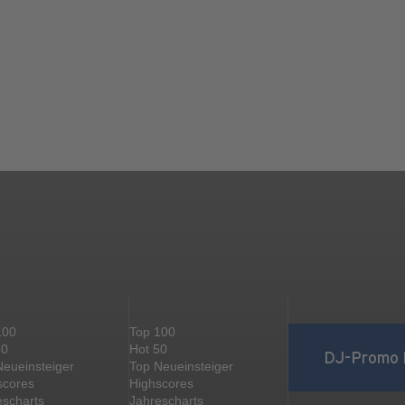
100
Top 100
50
Hot 50
DJ-Promo 
Neueinsteiger
Top Neueinsteiger
scores
Highscores
escharts
Jahrescharts