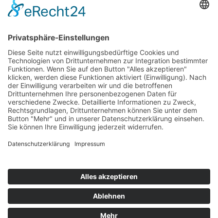
Top 100
Hot 50
Top Neueinsteiger
Highscores
Jahrescharts
Top 100
Hot 50
Top Neueinsteiger
Highscores
Jahrescharts
DJ-Promo buchen