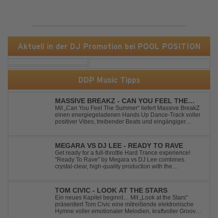
Aktuell in der DJ Promotion bei POOL POSITION
DDP Music Tipps
MASSIVE BREAKZ - CAN YOU FEEL THE
SUMMER
Mit „Can You Feel The Summer“ liefert Massive BreakZ
einen energiegeladenen Hands Up Dance-Track voller
positiver Vibes, treibender Beats und eingängiger
Melodie. Der Song bringt das Gefühl von Sommer,
Freiheit und unvergesslichen Nächten direkt auf die
Tanzfläche – perfekt für Clubs, Festivals...
MEGARA VS DJ LEE - READY TO RAVE
Get ready for a full-throttle Hard Trance experience!
"Ready To Rave" by Megara vs DJ Lee combines
crystal-clear, high-quality production with the
unmistakable spirit of the '90s. Driven by an uplifting,
high-energy melody and pounding, stomping drums, this
track delivers pure rave nostalgia wh...
TOM CIVIC - LOOK AT THE STARS
Ein neues Kapitel beginnt… Mit „Look at the Stars“
präsentiert Tom Civic eine mitreißende elektronische
Hymne voller emotionaler Melodien, kraftvoller Grooves