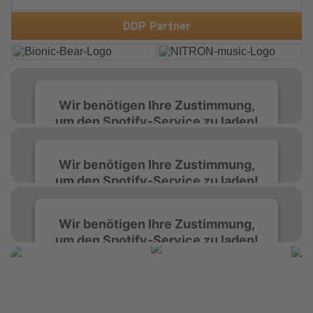
treffen auf hypnotische Vocals und einen Build-up, der
die Spannung konsequent bis zu den Drops nach oben
schraubt. Der Track hat die no...
DDP Partner
Wir benötigen Ihre Zustimmung,
um den Spotify-Service zu laden!
Wir verwenden Spotify, um Inhalte
Wir benötigen Ihre Zustimmung,
einzubetten. Dieser Service kann Daten zu
um den Spotify-Service zu laden!
Ihren Aktivitäten sammeln. Bitte lesen Sie die
Details durch und stimmen Sie der Nutzung
des Service zu, um diese Inhalte anzuzeigen.
Wir verwenden Spotify, um Inhalte
Wir benötigen Ihre Zustimmung,
einzubetten. Dieser Service kann Daten zu
um den Spotify-Service zu laden!
Ihren Aktivitäten sammeln. Bitte lesen Sie die
Mehr Informationen
Details durch und stimmen Sie der Nutzung
des Service zu, um diese Inhalte anzuzeigen.
Wir verwenden Spotify, um Inhalte
Akzeptieren
einzubetten. Dieser Service kann Daten zu
Ihren Aktivitäten sammeln. Bitte lesen Sie die
Mehr Informationen
powered by
Usercentrics Consent