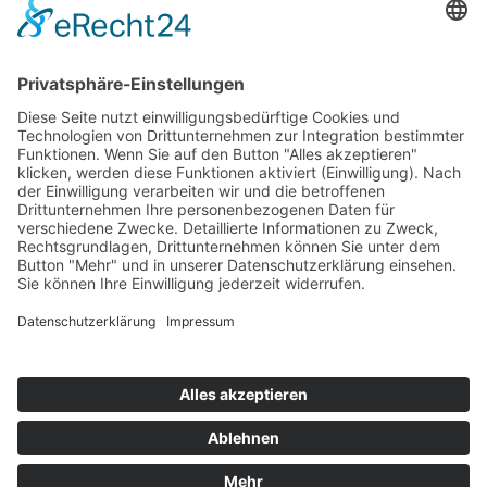
Top 100
Hot 50
Top Neueinsteiger
Highscores
Jahrescharts
Top 100
Hot 50
Top Neueinsteiger
Highscores
Jahrescharts
DJ-Promo buchen