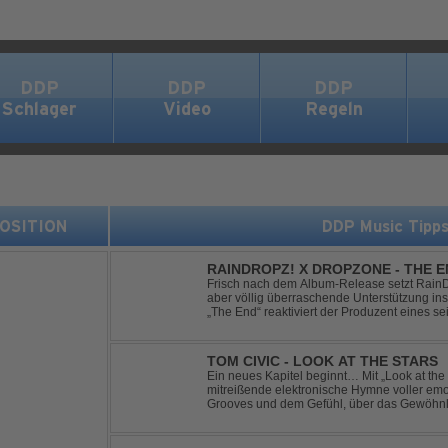
DDP
DDP
DDP
Schlager
Video
Regeln
 POSITION
DDP Music Tipp
RAINDROPZ! X DROPZONE - THE 
Frisch nach dem Album-Release setzt RainDro
aber völlig überraschende Unterstützung ins
„The End“ reaktiviert der Produzent eines sei
Projekte "DropZone", um das es jahrelang still
TOM CIVIC - LOOK AT THE STARS
Ein neues Kapitel beginnt… Mit „Look at the Stars“ präsentiert Tom Civic eine
mitreißende elektronische Hymne voller emot
Grooves und dem Gefühl, über das Gewöhnliche hin
seine einzigartige Verbindung aus Dance, H