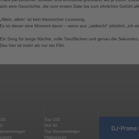
sich eine Geschichte, die vom ersten Date bis zum ehrlichen Gefühl al
„Allein, allein“ ist kein klassischer Lovesong.
Es ist dieser eine Moment davor – wenn aus „vielleicht“ plötzlich „ich wil
Ein Song für lange Nächte, volle Tanzflächen und genau die Sekunden
Das hier ist mehr als nur ein Flirt.
100
Top 100
50
Hot 50
DJ-Promo 
Neueinsteiger
Top Neueinsteiger
scores
Highscores