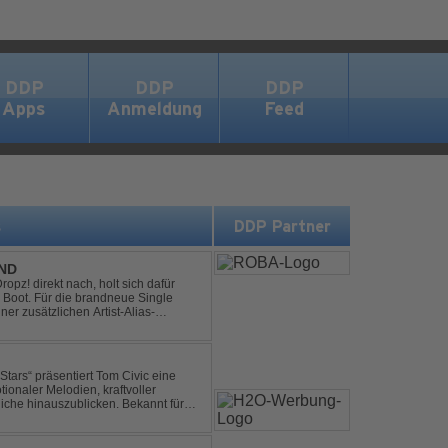
DDP
DDP
DDP
Apps
Anmeldung
Feed
s
DDP Partner
END
pz! direkt nach, holt sich dafür
 Boot. Für die brandneue Single
ner zusätzlichen Artist-Alias-
 war. „The End“ ist ei...
ionaler Melodien, kraftvoller
auszublicken. Bekannt für
ouse und elektronische...