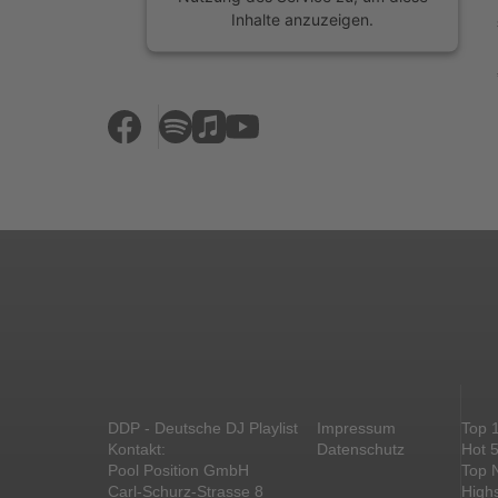
Inhalte anzuzeigen.
Mehr Informationen
Akzeptieren
powered by
Usercentrics Consent
Management Platform
&
eRecht24
DDP - Deutsche DJ Playlist
Impressum
Top 
Kontakt:
Datenschutz
Hot 
Pool Position GmbH
Top 
Carl-Schurz-Strasse 8
High