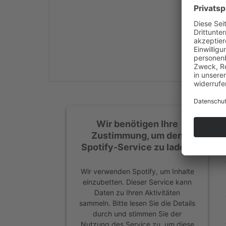
Mehr Informationen
Akzeptieren
powered by
Usercentrics
Consent Management
Platform
&
eRecht24
Wir benötigen Ihre
Zustimmung, um den
Spotify-Service zu laden!
Wir verwenden Spotify, um Inhalte
einzubetten. Dieser Service kann
Daten zu Ihren Aktivitäten
sammeln. Bitte lesen Sie die Details
durch und stimmen Sie der
Nutzung des Service zu, um diese