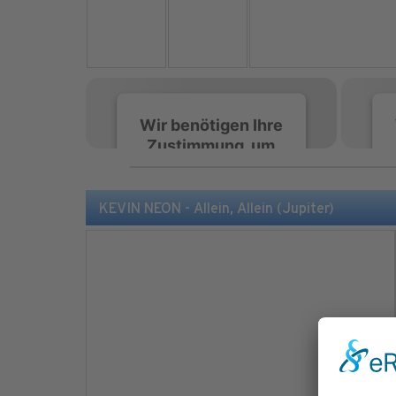
Wir benötigen Ihre
Zustimmung, um
den Spotify-
Service zu laden!
KEVIN NEON - Allein, Allein (Jupiter)
Wir verwenden Spotify,
um Inhalte einzubetten.
Dieser Service kann
Daten zu Ihren
Aktivitäten sammeln.
Bitte lesen Sie die Details
durch und stimmen Sie
der Nutzung des Service
zu, um diese Inhalte
anzuzeigen.