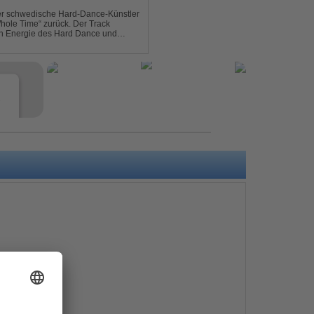
der schwedische Hard-Dance-Künstler
Whole Time“ zurück. Der Track
len Energie des Hard Dance und
mmer und der Erkenntnis des w...
e
s
e