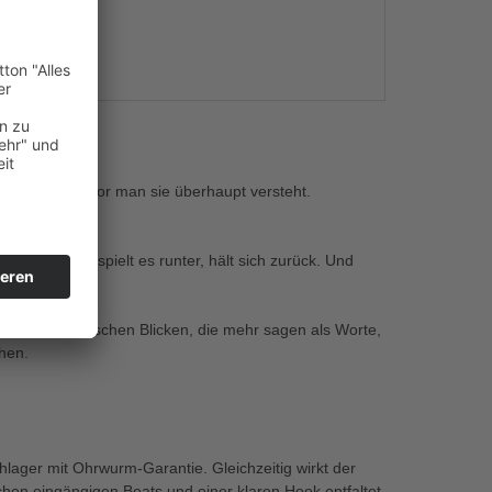
s
e man fühlt, bevor man sie überhaupt versteht.
undschaft. Man spielt es runter, hält sich zurück. Und
Verlangen. Zwischen Blicken, die mehr sagen als Worte,
hen.
hlager mit Ohrwurm-Garantie. Gleichzeitig wirkt der
schen eingängigen Beats und einer klaren Hook entfaltet