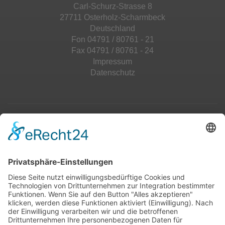
Carl-Schurz-Strasse 8
27711 Osterholz-Scharmbeck
Deutschland
Fon 04791 / 80761 - 21
Fax 04791 / 80761 - 24
Impressum
Datenschutz
Top 100
Hot 50
Top Neueinsteiger
Highscores
Jahrescharts
Top 100