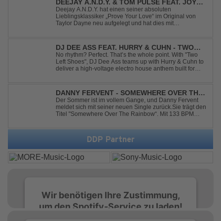
DEEJAY A.N.D.Y. & TOM PULSE FEAT. JOY
ANDERSEN - PROVE YOUR LOVE
Deejay A.N.D.Y. hat einen seiner absoluten
Lieblingsklassiker „Prove Your Love“ im Original von
Taylor Dayne neu aufgelegt und hat dies mit
namenhafter Unterstützung von Tom Pulse und
Sängerin Joy Andersen getan. Der frische Sound für
einen weltweit bekannten Hit animiert direkt wieder zum
DJ DEE ASS FEAT. HURRY & CUHN - TWO
tanz...
LEFT SHOES
No rhythm? Perfect. That’s the whole point. With "Two
Left Shoes", DJ Dee Ass teams up with Hurry & Cuhn to
deliver a high-voltage electro house anthem built for
chaotic dancefloors and unforgettable nights. Loud,
unapologetic, and irresistibly catchy, this track turns
clumsiness into confid...
DANNY FERVENT - SOMEWHERE OVER THE
RAINBOW
Der Sommer ist im vollem Gange, und Danny Fervent
meldet sich mit seiner neuen Single zurück.Sie trägt den
Titel "Somewhere Over The Rainbow“. Mit 133 BPM
entfaltet sich ein melodischer Trance Sound, der durch
seine atmosphärische Dichte und mitreißende Dynamik
überzeugt. Kraftvolle, zugleich g...
DDP Partner
Wir benötigen Ihre Zustimmung,
um den Spotify-Service zu laden!