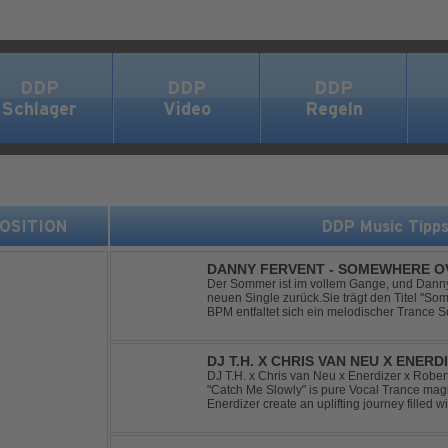
DDP
DDP
DDP
Schlager
Video
Regeln
 POSITION
DDP Music Tipp
DANNY FERVENT - SOMEWHERE O
Der Sommer ist im vollem Gange, und Danny 
neuen Single zurück.Sie trägt den Titel "S
BPM entfaltet sich ein melodischer Trance S
atmosphärische Dichte und mitreißende Dyna
g...
DJ T.H. X CHRIS VAN NEU X ENER
- CATCH ME SLOWLY
DJ T.H. x Chris van Neu x Enerdizer x Robe
"Catch Me Slowly" is pure Vocal Trance magi
Enerdizer create an uplifting journey filled 
energy and that unmistakable Balearic Ibiza t