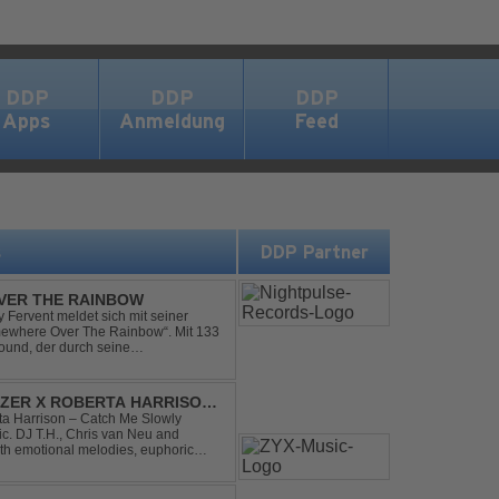
DDP
DDP
DDP
Apps
Anmeldung
Feed
s
DDP Partner
VER THE RAINBOW
Fervent meldet sich mit seiner
omewhere Over The Rainbow“. Mit 133
ound, der durch seine
mik überzeugt. Kraftvolle, zugleich
DIZER X ROBERTA HARRISON
rta Harrison – Catch Me Slowly
c. DJ T.H., Chris van Neu and
with emotional melodies, euphoric
rance vibe. At the hear...