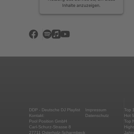
Inhalte anzuzeigen.
Mehr Informationen
Akzeptieren
powered by
Usercentrics Consent
Management Platform
&
eRecht24
DDP - Deutsche DJ Playlist
Impressum
Top 
Kontakt:
Datenschutz
Hot 
Pool Position GmbH
Top 
Carl-Schurz-Strasse 8
High
27711 Osterholz-Scharmbeck
Jahr