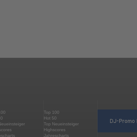
100
Top 100
50
Hot 50
DJ-Promo 
Neueinsteiger
Top Neueinsteiger
scores
Highscores
escharts
Jahrescharts