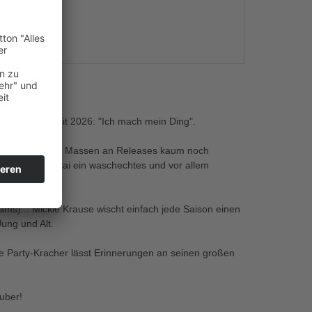
s
 neuen Malle Hit 2026: "Ich mach mein Ding".
 mit den ganzen Massen an Releases kaum noch
nd haut Ende Mai ein waschechtes und vor allem
ams)... Mickie Krause wischt einfach jede Saison einen
Jung und Alt.
e Party-Kracher lässt Erinnerungen an seinen großen
uber!