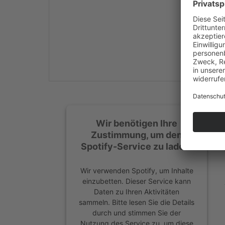
Mehr Informationen
Akzeptieren
powered by
Usercentrics
Consent Management
Platform
&
eRecht24
Wir benötigen Ihre
Zustimmung, um den
Spotify-Service zu laden!
Wir verwenden Spotify, um Inhalte
einzubetten. Dieser Service kann
Daten zu Ihren Aktivitäten
sammeln. Bitte lesen Sie die Details
durch und stimmen Sie der
Nutzung des Service zu, um diese