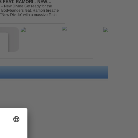
 FEAT. RAMORI - NEW
– New Divide Get ready for the
 & Bodybangers feat. Ramori breathe
m "New Divide" with a massive Techno
singalong moments t...
e
s
e