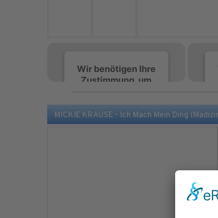
Wir benötigen Ihre
Zustimmung, um
den Spotify-
Service zu laden!
MICKIE KRAUSE - Ich Mach Mein Ding (Madizin
Wir verwenden Spotify,
um Inhalte einzubetten.
Dieser Service kann
Daten zu Ihren
Aktivitäten sammeln.
Bitte lesen Sie die Details
durch und stimmen Sie
der Nutzung des Service
zu, um diese Inhalte
anzuzeigen.