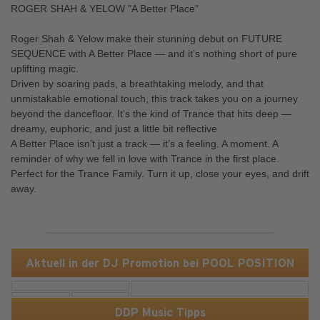
ROGER SHAH & YELOW "A Better Place"
Roger Shah & Yelow make their stunning debut on FUTURE
SEQUENCE with A Better Place — and it’s nothing short of pure
uplifting magic.
Driven by soaring pads, a breathtaking melody, and that
unmistakable emotional touch, this track takes you on a journey
beyond the dancefloor. It’s the kind of Trance that hits deep —
dreamy, euphoric, and just a little bit reflective
A Better Place isn’t just a track — it’s a feeling. A moment. A
reminder of why we fell in love with Trance in the first place.
Perfect for the Trance Family. Turn it up, close your eyes, and drift
away.
Aktuell in der DJ Promotion bei POOL POSITION
DDP Music Tipps