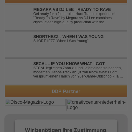
MEGARA VS DJ LEE - READY TO RAVE
Get ready for a full-throttle Hard Trance experience!
"Ready To Rave" by Megara vs DJ Lee combines
crystal-clear, high-quality production with the
unmistakable spirit of the '90s. Driven by an uplifting,
high-energy melody and pounding, stomping drums, this
track delivers pure rave nostalgia wh...
SHORTHEZZ - WHEN I WAS YOUNG
SHORTHEZZ "When I Was Young"
SECAL - IF YOU KNOW WHAT I GOT
SECAL legt einen Zahn zu und liefert einen treibenden,
modernen Dance-Track ab. „If You Know What I Got“
versprüht einen Hauch von 90er-Jahre-Oldschool-Flair,
kombiniert mit frischen, neuen Elementen – perfekt für
Dance- oder Workout-Playlists und natürlich ideal für
Club- und Festival-Sets.
DDP Partner
Wir benötigen Ihre Zustimmung,