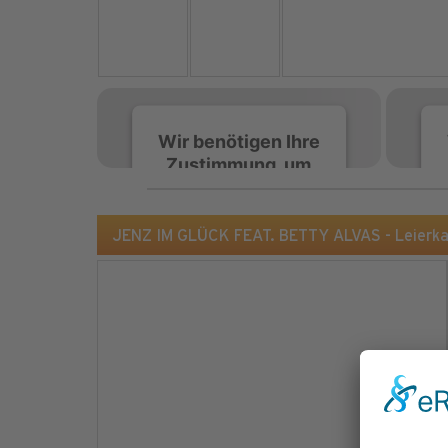
Wir benötigen Ihre
Zustimmung, um
den Spotify-
Service zu laden!
JENZ IM GLÜCK FEAT. BETTY ALVAS - Leierk
Wir verwenden Spotify,
um Inhalte einzubetten.
Dieser Service kann
Daten zu Ihren
Aktivitäten sammeln.
Bitte lesen Sie die Details
durch und stimmen Sie
der Nutzung des Service
zu, um diese Inhalte
anzuzeigen.