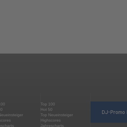
100
Top 100
50
Hot 50
DJ-Promo 
Neueinsteiger
Top Neueinsteiger
scores
Highscores
escharts
Jahrescharts