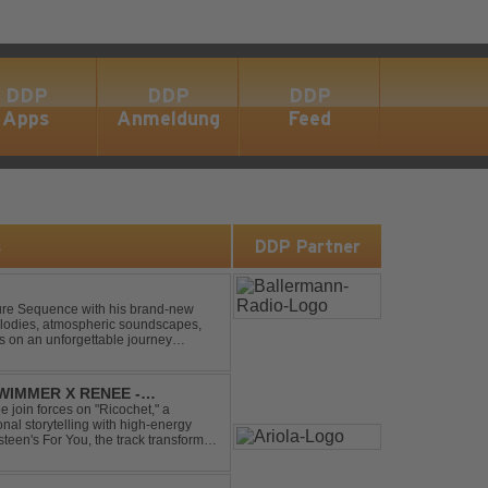
DDP
DDP
DDP
Apps
Anmeldung
Feed
s
DDP Partner
uture Sequence with his brand-new
melodies, atmospheric soundscapes,
rs on an unforgettable journey
g epic breakdowns...
IMMER X RENEE -
join forces on "Ricochet," a
al storytelling with high-energy
steen's For You, the track transforms
experience. Crafted by...