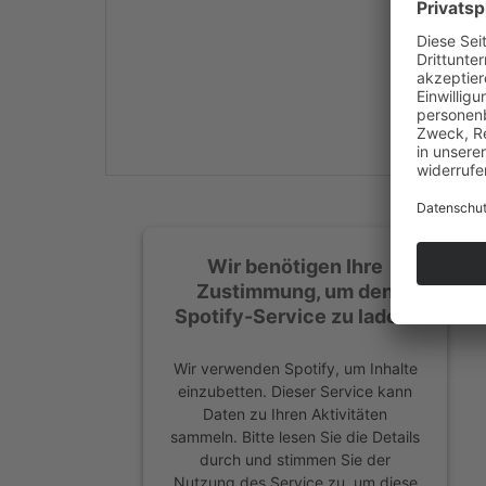
Mehr Informationen
Akzeptieren
powered by
Usercentrics
Consent Management
Platform
&
eRecht24
Wir benötigen Ihre
Zustimmung, um den
Spotify-Service zu laden!
Wir verwenden Spotify, um Inhalte
einzubetten. Dieser Service kann
Daten zu Ihren Aktivitäten
sammeln. Bitte lesen Sie die Details
durch und stimmen Sie der
Nutzung des Service zu, um diese