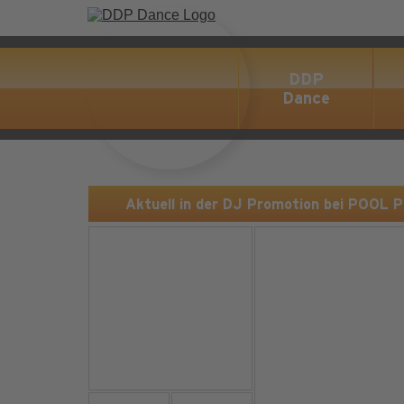
DDP
Dance
Aktuell in der DJ Promotion bei POOL