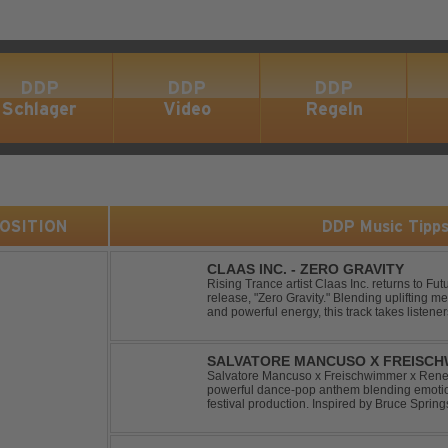
DDP
DDP
DDP
Schlager
Video
Regeln
 POSITION
DDP Music Tipp
CLAAS INC. - ZERO GRAVITY
Rising Trance artist Claas Inc. returns to F
release, "Zero Gravity." Blending uplifting 
and powerful energy, this track takes listene
through the finest Uplifting Trance. Featurin
SALVATORE MANCUSO X FREISCHW
RICOCHET
Salvatore Mancuso x Freischwimmer x Renee 
powerful dance-pop anthem blending emotion
festival production. Inspired by Bruce Spring
a timeless theme into a fresh, modern dance 