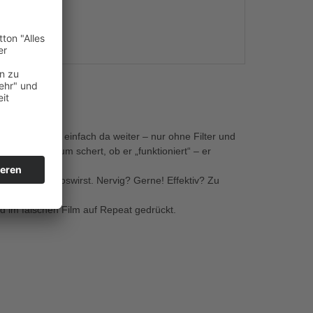
s
eute macht er einfach da weiter – nur ohne Filter und
 sich null darum schert, ob er „funktioniert“ – er
sie nicht mehr loswirst. Nervig? Gerne! Effektiv? Zu
d im falschen Film auf Repeat gedrückt.