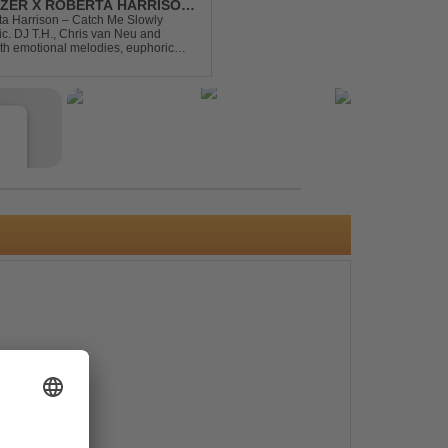
DIZER X ROBERTA HARRISON
rta Harrison – Catch Me Slowly
c. DJ T.H., Chris van Neu and
with emotional melodies, euphoric
rance vibe. At the hear...
e
s
e