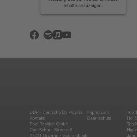
Inhalte anzuzeigen.
Mehr Informationen
Akzeptieren
powered by
Usercentrics Consent
Management Platform
&
eRecht24
DDP - Deutsche DJ Playlist
Impressum
Top 
Kontakt:
Datenschutz
Hot 
Pool Position GmbH
Top 
Carl-Schurz-Strasse 8
High
27711 Osterholz-Scharmbeck
Jahr