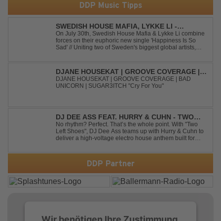
DDP Music Tipps
SWEDISH HOUSE MAFIA, LYKKE LI -
HAPPINESS IS SO SAD
On July 30th, Swedish House Mafia & Lykke Li combine
forces on their euphoric new single 'Happiness Is So
Sad' // Uniting two of Sweden's biggest global artists,
'Happiness Is So Sad' is a record that reflects on how the
happiest moments are often the hardest to say goodbye
to // The track was ...
DJANE HOUSEKAT | GROOVE COVERAGE |
BAD UNICORN | SUGAR3ITCH - CRY FOR
DJANE HOUSEKAT | GROOVE COVERAGE | BAD
UNICORN | SUGAR3ITCH "Cry For You"
YOU
DJ DEE ASS FEAT. HURRY & CUHN - TWO
LEFT SHOES
No rhythm? Perfect. That’s the whole point. With "Two
Left Shoes", DJ Dee Ass teams up with Hurry & Cuhn to
deliver a high-voltage electro house anthem built for
chaotic dancefloors and unforgettable nights. Loud,
unapologetic, and irresistibly catchy, this track turns
clumsiness into confid...
DDP Partner
Wir benötigen Ihre Zustimmung,