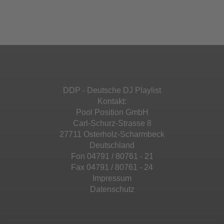
Ihren Aktivitäten sammeln. Bitte lesen Sie die
Mehr Informationen
powered by
Usercentrics Consent
Details durch und stimmen Sie der Nutzung
Management Platform
&
eRecht24
des Service zu, um diese Inhalte anzuzeigen.
Akzeptieren
Mehr Informationen
powered by
Usercentrics Consent
Management Platform
&
eRecht24
Akzeptieren
DDP - Deutsche DJ Playlist
powered by
Usercentrics Consent
Kontakt:
Management Platform
&
eRecht24
Pool Position GmbH
Carl-Schurz-Strasse 8
27711 Osterholz-Scharmbeck
Deutschland
Fon 04791 / 80761 - 21
Fax 04791 / 80761 - 24
Impressum
Datenschutz