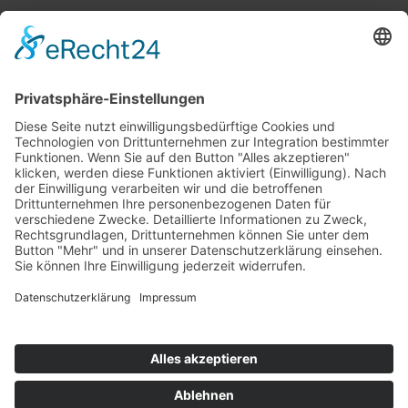
Top 100
Hot 50
Top Neueinsteiger
Highscores
Jahrescharts
Top 100
Hot 50
Top Neueinsteiger
Highscores
Jahrescharts
DJ-Promo buchen