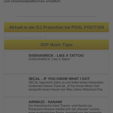
und Downloadplattformen erhältlich.
Aktuell in der DJ Promotion bei POOL POSITION
DDP Music Tipps
SVENVANRICK - LIKE A TATTOO
SVENVANRICK "Like A Tattoo"
SECAL - IF YOU KNOW WHAT I GOT
SECAL legt einen Zahn zu und liefert einen treibenden,
modernen Dance-Track ab. „If You Know What I Got“
versprüht einen Hauch von 90er-Jahre-Oldschool-Flair,
kombiniert mit frischen, neuen Elementen – perfekt für
Dance- oder Workout-Playlists und natürlich ideal für
Club- und Festival-Sets.
AIRWAZE - HANAMI
Der französische Hard-Trance- und Hands-Up-
Produzent Airwaze meldet sich mit „Hanami“ zurück –
einer euphorischen Reise, inspiriert von der legendären