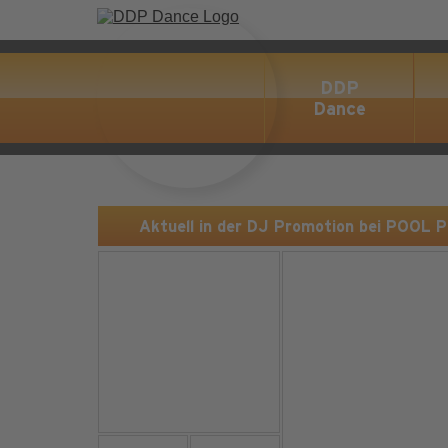
DDP
Dance
Aktuell in der DJ Promotion bei POOL