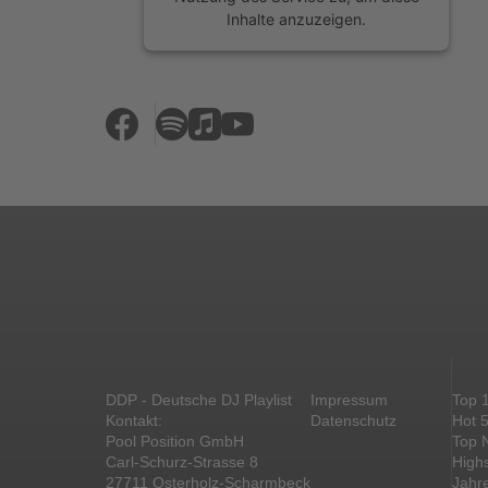
Inhalte anzuzeigen.
Mehr Informationen
Akzeptieren
powered by
Usercentrics Consent
Management Platform
&
eRecht24
DDP - Deutsche DJ Playlist
Impressum
Top 
Kontakt:
Datenschutz
Hot 
Pool Position GmbH
Top 
Carl-Schurz-Strasse 8
High
27711 Osterholz-Scharmbeck
Jahr