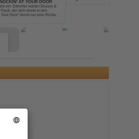
NOCKIN' AT YOUR DOOR
t sie ein. Dahinter warten Boysco &
rack, der dich direkt in den
t Your Door“ kennt nur eine Richtung:
e
s
e