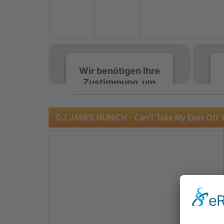
Wir benötigen Ihre
Zustimmung, um
den Spotify-
Service zu laden!
DJ JAMES MUNICH - Can't Take My Eyes Off Y
Wir verwenden Spotify,
um Inhalte einzubetten.
Dieser Service kann
Daten zu Ihren
Aktivitäten sammeln.
Bitte lesen Sie die Details
durch und stimmen Sie
der Nutzung des Service
zu, um diese Inhalte
anzuzeigen.