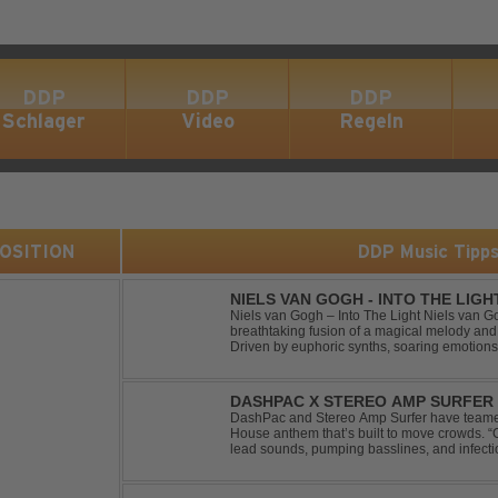
DDP
DDP
DDP
Schlager
Video
Regeln
 POSITION
DDP Music Tipp
NIELS VAN GOGH - INTO THE LIGH
Niels van Gogh – Into The Light Niels van Go
breathtaking fusion of a magical melody an
Driven by euphoric synths, soaring emotion
this track delivers pure goosebumps from start
DASHPAC X STEREO AMP SURFER 
DashPac and Stereo Amp Surfer have teamed
House anthem that’s built to move crowds.
lead sounds, pumping basslines, and infecti
package. Packed with peak-time vibes and 