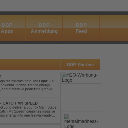
DDP
DDP
DDP
Apps
Anmeldung
Feed
s
DDP Partner
T
gh returns with “Into The Light” – a
d powerful Techno-Trance energy.
s, and a massive peak-time groove,
 to finish. Kn...
- CATCH MY SPEED
 up to deliver a bouncy Main Stage
 “Catch My Speed” combines massive
ous energy into one festival-ready
unstoppable momentum, th...