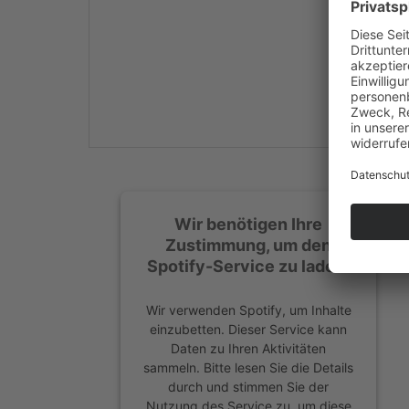
Mehr Informationen
Akzeptieren
powered by
Usercentrics
Consent Management
Platform
&
eRecht24
Wir benötigen Ihre
Zustimmung, um den
Spotify-Service zu laden!
Wir verwenden Spotify, um Inhalte
einzubetten. Dieser Service kann
Daten zu Ihren Aktivitäten
sammeln. Bitte lesen Sie die Details
durch und stimmen Sie der
Nutzung des Service zu, um diese