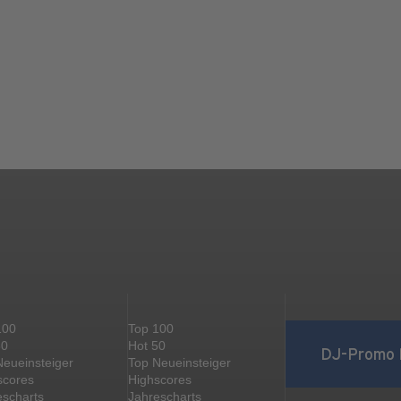
100
Top 100
50
Hot 50
DJ-Promo 
Neueinsteiger
Top Neueinsteiger
scores
Highscores
escharts
Jahrescharts