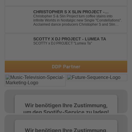
life into Billy Joel's timeless classic "Uptown Girl."
Combining a bouncy bassline and a fresh, feel-good
production, this modern da...
CHRISTOPHER S X SLIN PROJECT -
CONSTELLATIONS
Christopher S & Slin Project turn coffee stains into
infinite Worlds in Nostalgic new Single "Constellations".
Acclaimed dance producers Christopher S and Slin
Project have joined forces once again to deliver their
highly anticipated new single, "Constellations." Moving
away from standard club ...
SCOTTY X DJ PROJECT - LUMEA TA
SCOTTY x DJ PROJECT "Lumea Ta"
DDP Partner
Wir benötigen Ihre Zustimmung,
um den Spotify-Service zu laden!
Wir verwenden Spotify, um Inhalte
Wir benötigen Ihre Zustimmung,