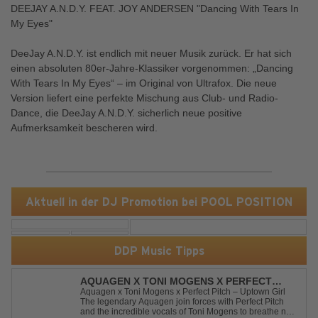
DEEJAY A.N.D.Y. FEAT. JOY ANDERSEN "Dancing With Tears In
My Eyes"
DeeJay A.N.D.Y. ist endlich mit neuer Musik zurück. Er hat sich
einen absoluten 80er-Jahre-Klassiker vorgenommen: „Dancing
With Tears In My Eyes“ – im Original von Ultrafox. Die neue
Version liefert eine perfekte Mischung aus Club- und Radio-
Dance, die DeeJay A.N.D.Y. sicherlich neue positive
Aufmerksamkeit bescheren wird.
Aktuell in der DJ Promotion bei POOL POSITION
DDP Music Tipps
AQUAGEN X TONI MOGENS X PERFECT
PITCH - UPTOWN GIRL
Aquagen x Toni Mogens x Perfect Pitch – Uptown Girl
The legendary Aquagen join forces with Perfect Pitch
and the incredible vocals of Toni Mogens to breathe new