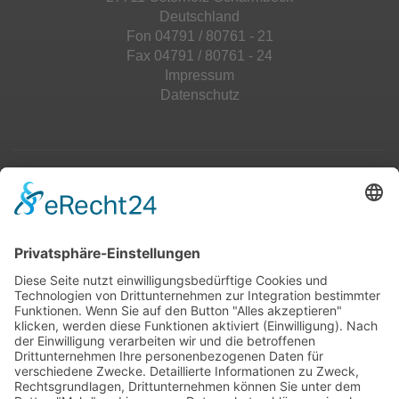
Deutschland
Fon 04791 / 80761 - 21
Fax 04791 / 80761 - 24
Impressum
Datenschutz
Top 100
Hot 50
Top Neueinsteiger
Highscores
Jahrescharts
Top 100
Hot 50
Top Neueinsteiger