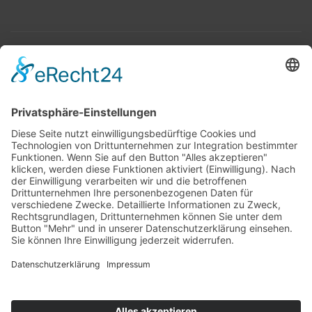
Top 100
Hot 50
Top Neueinsteiger
Highscores
Jahrescharts
Top 100
Hot 50
Top Neueinsteiger
Highscores
Jahrescharts