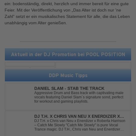
ein: bodenständig, direkt, herzlich und immer bereit für eine gute
Feier. Mit der Veröffentlichung von „Das Alter ist doch nur 'ne
Zahl“ setzt er ein musikalisches Statement für alle, die das Leben
unabhängig vom Alter genießen.
Aktuell in der DJ Promotion bei POOL POSITION
DDP Music Tipps
DANIEL SLAM - STAB THE TRACK
Aggressive Drum and Bass track with captivating male
vocals featuring Daniel Slam´s signature sond, perfect
for workout and gaming playlists.
DJ T.H. X CHRIS VAN NEU X ENERDIZER X
ROBERTA HARRISON - CATCH ME SLOWLY
DJ T.H. x Chris van Neu x Enerdizer x Roberta Harrison
– Catch Me Slowly "Catch Me Slowly" is pure Vocal
Trance magic. DJ T.H., Chris van Neu and Enerdizer
create an uplifting journey filled with emotional