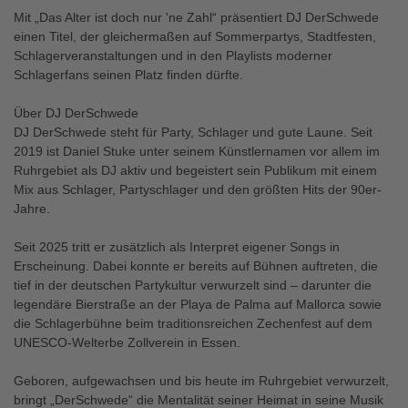
Mit „Das Alter ist doch nur 'ne Zahl“ präsentiert DJ DerSchwede
einen Titel, der gleichermaßen auf Sommerpartys, Stadtfesten,
Schlagerveranstaltungen und in den Playlists moderner
Schlagerfans seinen Platz finden dürfte.
Über DJ DerSchwede
DJ DerSchwede steht für Party, Schlager und gute Laune. Seit
2019 ist Daniel Stuke unter seinem Künstlernamen vor allem im
Ruhrgebiet als DJ aktiv und begeistert sein Publikum mit einem
Mix aus Schlager, Partyschlager und den größten Hits der 90er-
Jahre.
Seit 2025 tritt er zusätzlich als Interpret eigener Songs in
Erscheinung. Dabei konnte er bereits auf Bühnen auftreten, die
tief in der deutschen Partykultur verwurzelt sind – darunter die
legendäre Bierstraße an der Playa de Palma auf Mallorca sowie
die Schlagerbühne beim traditionsreichen Zechenfest auf dem
UNESCO-Welterbe Zollverein in Essen.
Geboren, aufgewachsen und bis heute im Ruhrgebiet verwurzelt,
bringt „DerSchwede“ die Mentalität seiner Heimat in seine Musik