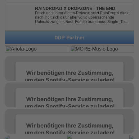
melodies, euphoric energy and that unmistakable
Balearic Ibiza trance vibe. At the hear...
RAINDROPZ! X DROPZONE - THE END
Frisch nach dem Album-Release setzt RainDropz! direkt
nach, holt sich dafür aber völlig überraschende
Unterstützung ins Boot. Für die brandneue Single „The
End“ reaktiviert der Produzent eines seiner zusätzlichen
Artist-Alias-Projekte "DropZone", um das es jahrelang
still war. „The End“ ist ei...
DDP Partner
Wir benötigen Ihre Zustimmung,
um den Spotify-Service zu laden!
Wir verwenden Spotify, um Inhalte
Wir benötigen Ihre Zustimmung,
einzubetten. Dieser Service kann Daten zu
um den Spotify-Service zu laden!
Ihren Aktivitäten sammeln. Bitte lesen Sie die
Details durch und stimmen Sie der Nutzung
des Service zu, um diese Inhalte anzuzeigen.
Wir verwenden Spotify, um Inhalte
Wir benötigen Ihre Zustimmung,
einzubetten. Dieser Service kann Daten zu
um den Spotify-Service zu laden!
Ihren Aktivitäten sammeln. Bitte lesen Sie die
Mehr Informationen