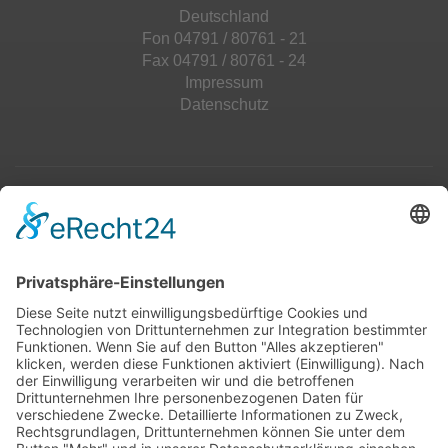
Deutschland
Fon 04791 / 80761 - 21
Fax 04791 / 80761 - 24
Impressum
Datenschutz
Top 100
Hot 50
Top Neueinsteiger
Highscores
Jahrescharts
Top 100
Hot 50
Top Neueinsteiger