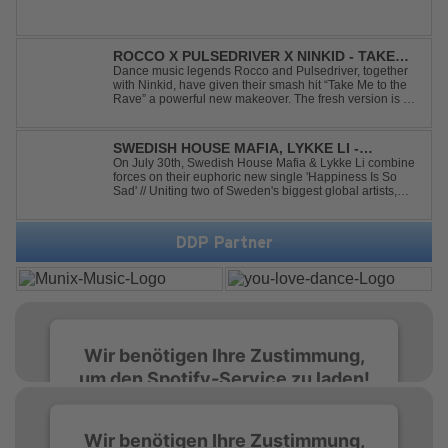
ROCCO X PULSEDRIVER X NINKID - TAKE
ME TO THE RAVE (FESTIVAL MIX)
Dance music legends Rocco and Pulsedriver, together
with Ninkid, have given their smash hit “Take Me to the
Rave” a powerful new makeover. The fresh version is set
to ignite dance floors and bring every festival to a boiling
point. Featuring massive kicks and the beloved melody
that made the or...
SWEDISH HOUSE MAFIA, LYKKE LI -
HAPPINESS IS SO SAD
On July 30th, Swedish House Mafia & Lykke Li combine
forces on their euphoric new single 'Happiness Is So
Sad' // Uniting two of Sweden's biggest global artists,
'Happiness Is So Sad' is a record that reflects on how the
happiest moments are often the hardest to say goodbye
to // The track was ...
DDP Partner
Wir benötigen Ihre Zustimmung,
um den Spotify-Service zu laden!
Wir verwenden Spotify, um Inhalte
Wir benötigen Ihre Zustimmung,
einzubetten. Dieser Service kann Daten zu