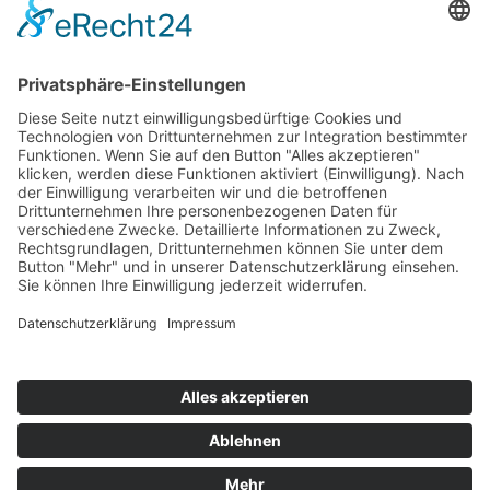
Top 100
Hot 50
Top Neueinsteiger
Highscores
Jahrescharts
Top 100
Hot 50
Top Neueinsteiger
Highscores
Jahrescharts
DJ-Promo buchen