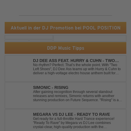
Aktuell in der DJ Promotion bei POOL POSITION
DDP Music Tipps
DJ DEE ASS FEAT. HURRY & CUHN - TWO
LEFT SHOES
No rhythm? Perfect. That’s the whole point. With "Two
Left Shoes", DJ Dee Ass teams up with Hurry & Cuhn to
deliver a high-voltage electro house anthem built for
chaotic dancefloors and unforgettable nights. Loud,
unapologetic, and irresistibly catchy, this track turns
clumsiness into confid...
SIMONIC - RISING
After gaining recognition through several standout
releases and remixes, Simonic returns with another
stunning production on Future Sequence. "Rising" is a
powerful Uplifting Emotional Vocal Trance anthem,
combining breathtaking vocals, uplifting energy, and
goosebump-inducing melodies. A must-...
MEGARA VS DJ LEE - READY TO RAVE
Get ready for a full-throttle Hard Trance experience!
"Ready To Rave" by Megara vs DJ Lee combines
crystal-clear, high-quality production with the