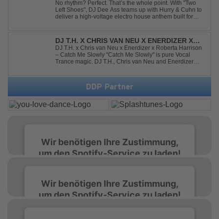
LEFT SHOES
No rhythm? Perfect. That’s the whole point. With "Two
Left Shoes", DJ Dee Ass teams up with Hurry & Cuhn to
deliver a high-voltage electro house anthem built for
chaotic dancefloors and unforgettable nights. Loud,
unapologetic, and irresistibly catchy, this track turns
clumsiness into confid...
DJ T.H. X CHRIS VAN NEU X ENERDIZER X
ROBERTA HARRISON - CATCH ME SLOWLY
DJ T.H. x Chris van Neu x Enerdizer x Roberta Harrison
– Catch Me Slowly "Catch Me Slowly" is pure Vocal
Trance magic. DJ T.H., Chris van Neu and Enerdizer
create an uplifting journey filled with emotional
melodies, euphoric energy and that unmistakable
Balearic Ibiza trance vibe. At the hear...
DDP Partner
Wir benötigen Ihre Zustimmung,
um den Spotify-Service zu laden!
Wir verwenden Spotify, um Inhalte
Wir benötigen Ihre Zustimmung,
einzubetten. Dieser Service kann Daten zu
um den Spotify-Service zu laden!
Ihren Aktivitäten sammeln. Bitte lesen Sie die
Details durch und stimmen Sie der Nutzung
des Service zu, um diese Inhalte anzuzeigen.
Wir verwenden Spotify, um Inhalte