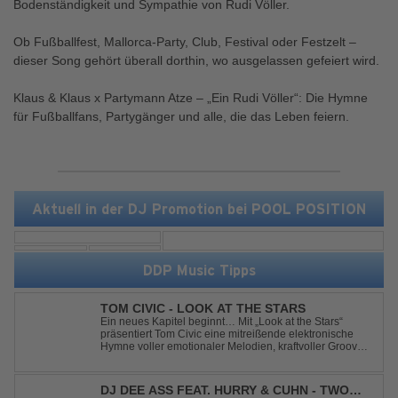
Bodenständigkeit und Sympathie von Rudi Völler.
Ob Fußballfest, Mallorca-Party, Club, Festival oder Festzelt –
dieser Song gehört überall dorthin, wo ausgelassen gefeiert wird.
Klaus & Klaus x Partymann Atze – „Ein Rudi Völler“: Die Hymne
für Fußballfans, Partygänger und alle, die das Leben feiern.
Aktuell in der DJ Promotion bei POOL POSITION
DDP Music Tipps
TOM CIVIC - LOOK AT THE STARS
Ein neues Kapitel beginnt… Mit „Look at the Stars“
präsentiert Tom Civic eine mitreißende elektronische
Hymne voller emotionaler Melodien, kraftvoller Grooves
und dem Gefühl, über das Gewöhnliche
hinauszublicken. Bekannt für seine einzigartige
Verbindung aus Dance, House und elektronische...
DJ DEE ASS FEAT. HURRY & CUHN - TWO