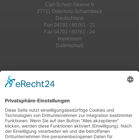
Carl-Schurz-Strasse 8
27711 Osterholz-Scharmbeck
Deutschland
Fon 04791 / 80761 - 21
Fax 04791 / 80761 - 24
Impressum
Datenschutz
Top 100
Hot 50
Top Neueinsteiger
Highscores
Jahrescharts
Top 100