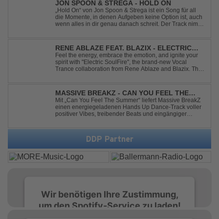
JON SPOON & STREGA - HOLD ON
„Hold On“ von Jon Spoon & Strega ist ein Song für all
die Momente, in denen Aufgeben keine Option ist, auch
wenn alles in dir genau danach schreit. Der Track nimmt
dieses Gefühl auf, wenn man kurz davor steht
loszulassen, und verwandelt es in pure Energie, die
dich daran erinnert, noch einmal f...
RENE ABLAZE FEAT. BLAZIX - ELECTRIC
SOULFIRE
Feel the energy, embrace the emotion, and ignite your
spirit with "Electric SoulFire", the brand-new Vocal
Trance collaboration from Rene Ablaze and Blazix. This
release delivers two unique journeys through the world
of uplifting melodies and powerful vocals. Classic
Uplifting Vocal Trance me...
MASSIVE BREAKZ - CAN YOU FEEL THE
SUMMER
Mit „Can You Feel The Summer“ liefert Massive BreakZ
einen energiegeladenen Hands Up Dance-Track voller
positiver Vibes, treibender Beats und eingängiger
Melodie. Der Song bringt das Gefühl von Sommer,
Freiheit und unvergesslichen Nächten direkt auf die
Tanzfläche – perfekt für Clubs, Festivals...
DDP Partner
Wir benötigen Ihre Zustimmung,
um den Spotify-Service zu laden!