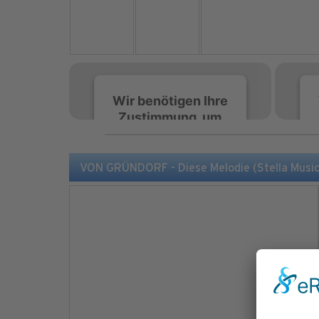
Wir benötigen Ihre
Zustimmung, um
den Spotify-
Service zu laden!
VON GRÜNDORF - Diese Melodie (Stella Musi
Wir verwenden Spotify,
um Inhalte einzubetten.
Dieser Service kann
Daten zu Ihren
Aktivitäten sammeln.
Bitte lesen Sie die Details
durch und stimmen Sie
der Nutzung des Service
zu, um diese Inhalte
anzuzeigen.