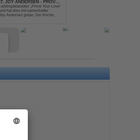
AT. JOY ANDERSEN - PROVE
Lieblingsklassiker „Prove Your Love“
und hat dies mit namenhafter
oy Andersen getan. Der frische
ert direkt wieder zum tanz...
e
s
e