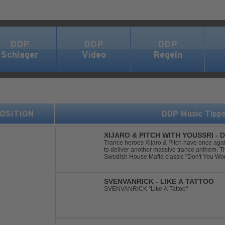
DDP
DDP
DDP
Schlager
Video
Regeln
 POSITION
DDP Music Tipp
XIJARO & PITCH WITH YOUSSRI -
Trance heroes Xijaro & Pitch have once again
to deliver another massive trance anthem. Th
Swedish House Mafia classic "Don't You Worry
breathtaking trance banger while perfectly pr
SVENVANRICK - LIKE A TATTOO
SVENVANRICK "Like A Tattoo"