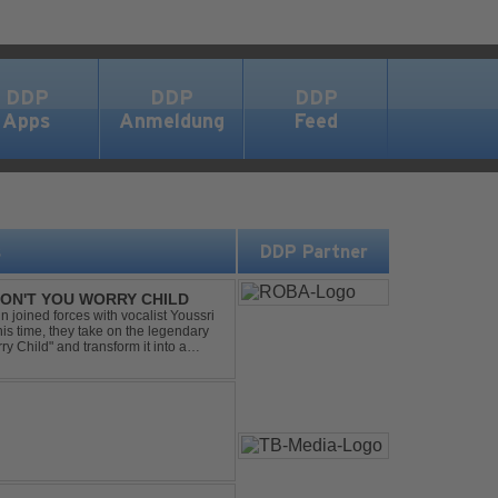
DDP
DDP
DDP
Apps
Anmeldung
Feed
s
DDP Partner
 DON'T YOU WORRY CHILD
 joined forces with vocalist Youssri
is time, they take on the legendary
 Child" and transform it into a
eserving the...