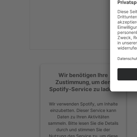
Mehr Informationen
Akzeptieren
powered by
Usercentrics
Consent Management
Platform
&
eRecht24
Wir benötigen Ihre
Zustimmung, um den
Spotify-Service zu laden!
Wir verwenden Spotify, um Inhalte
einzubetten. Dieser Service kann
Daten zu Ihren Aktivitäten
sammeln. Bitte lesen Sie die Details
durch und stimmen Sie der
Nutzung des Service zu, um diese