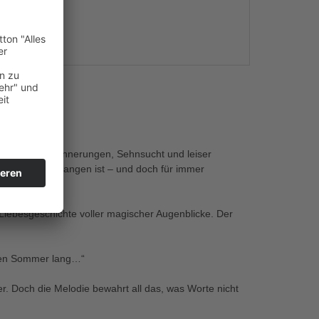
s
Herz
Feuer aus Erinnerungen, Sehnsucht und leiser
die längst vergangen ist – und doch für immer
 Liebesgeschichte voller magischer Augenblicke. Der
nzen Sommer lang…“
r. Doch die Melodie bewahrt all das, was Worte nicht