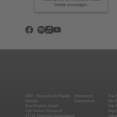
Inhalte anzuzeigen.
Mehr Informationen
Akzeptieren
powered by
Usercentrics Consent
Management Platform
&
eRecht24
DDP - Deutsche DJ Playlist
Impressum
Top 
Kontakt:
Datenschutz
Hot 
Pool Position GmbH
Top 
Carl-Schurz-Strasse 8
High
27711 Osterholz-Scharmbeck
Jahr