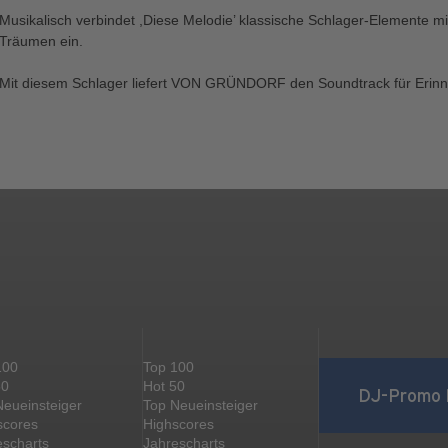
Musikalisch verbindet ,Diese Melodie’ klassische Schlager-Elemente 
Träumen ein.
Mit diesem Schlager liefert VON GRÜNDORF den Soundtrack für Erinne
100
Top 100
50
Hot 50
DJ-Promo 
Neueinsteiger
Top Neueinsteiger
scores
Highscores
escharts
Jahrescharts