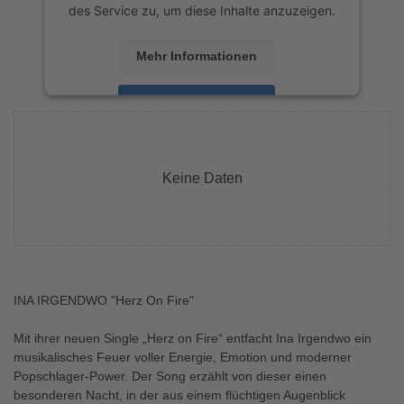
des Service zu, um diese Inhalte anzuzeigen.
Mehr Informationen
Akzeptieren
powered by
Usercentrics Consent
Management Platform
&
eRecht24
Keine Daten
INA IRGENDWO "Herz On Fire"
Mit ihrer neuen Single „Herz on Fire“ entfacht Ina Irgendwo ein
musikalisches Feuer voller Energie, Emotion und moderner
Popschlager-Power. Der Song erzählt von dieser einen
besonderen Nacht, in der aus einem flüchtigen Augenblick