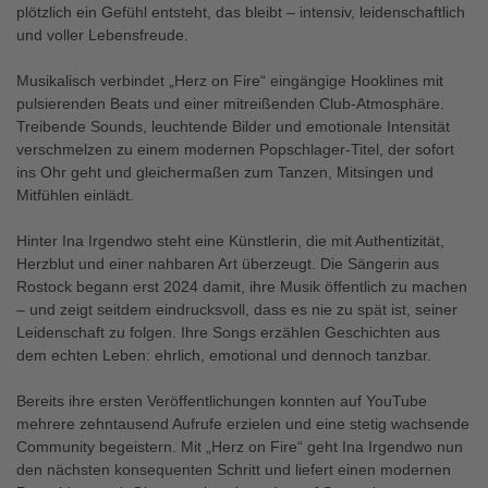
plötzlich ein Gefühl entsteht, das bleibt – intensiv, leidenschaftlich
und voller Lebensfreude.
Musikalisch verbindet „Herz on Fire“ eingängige Hooklines mit
pulsierenden Beats und einer mitreißenden Club-Atmosphäre.
Treibende Sounds, leuchtende Bilder und emotionale Intensität
verschmelzen zu einem modernen Popschlager-Titel, der sofort
ins Ohr geht und gleichermaßen zum Tanzen, Mitsingen und
Mitfühlen einlädt.
Hinter Ina Irgendwo steht eine Künstlerin, die mit Authentizität,
Herzblut und einer nahbaren Art überzeugt. Die Sängerin aus
Rostock begann erst 2024 damit, ihre Musik öffentlich zu machen
– und zeigt seitdem eindrucksvoll, dass es nie zu spät ist, seiner
Leidenschaft zu folgen. Ihre Songs erzählen Geschichten aus
dem echten Leben: ehrlich, emotional und dennoch tanzbar.
Bereits ihre ersten Veröffentlichungen konnten auf YouTube
mehrere zehntausend Aufrufe erzielen und eine stetig wachsende
Community begeistern. Mit „Herz on Fire“ geht Ina Irgendwo nun
den nächsten konsequenten Schritt und liefert einen modernen