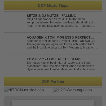
DDP Music Tipps
SETZE & DJ MÜTZE - FALLING
Mit „Falling“ droppen Setze & DJ Mütze einen
kompromisslosen Hypertechno-Track, der direkt auf
Peak-Time und Eskalation ausgelegt ist. Treibende
Kicks, verzerrte Synths und energiegeladene Drops
verschmelzen zu einem Sound, der keine Pausen kennt
– roh, schnell und absolut mitreißend. Zwischen ...
AQUAGEN X TONI MOGENS X PERFECT
PITCH - UPTOWN GIRL
Aquagen x Toni Mogens x Perfect Pitch – Uptown Girl
The legendary Aquagen join forces with Perfect Pitch
and the incredible vocals of Toni Mogens to breathe new
life into Billy Joel's timeless classic "Uptown Girl."
Combining a bouncy bassline and a fresh, feel-good
production, this modern da...
TOM CIVIC - LOOK AT THE STARS
Ein neues Kapitel beginnt… Mit „Look at the Stars“
präsentiert Tom Civic eine mitreißende elektronische
Hymne voller emotionaler Melodien, kraftvoller Grooves
und dem Gefühl, über das Gewöhnliche
hinauszublicken. Bekannt für seine einzigartige
Verbindung aus Dance, House und elektronische...
DDP Partner