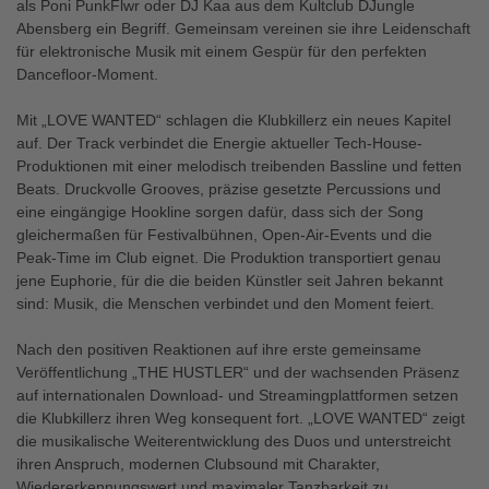
als Poni PunkFlwr oder DJ Kaa aus dem Kultclub DJungle
Abensberg ein Begriff. Gemeinsam vereinen sie ihre Leidenschaft
für elektronische Musik mit einem Gespür für den perfekten
Dancefloor-Moment.
Mit „LOVE WANTED“ schlagen die Klubkillerz ein neues Kapitel
auf. Der Track verbindet die Energie aktueller Tech-House-
Produktionen mit einer melodisch treibenden Bassline und fetten
Beats. Druckvolle Grooves, präzise gesetzte Percussions und
eine eingängige Hookline sorgen dafür, dass sich der Song
gleichermaßen für Festivalbühnen, Open-Air-Events und die
Peak-Time im Club eignet. Die Produktion transportiert genau
jene Euphorie, für die die beiden Künstler seit Jahren bekannt
sind: Musik, die Menschen verbindet und den Moment feiert.
Nach den positiven Reaktionen auf ihre erste gemeinsame
Veröffentlichung „THE HUSTLER“ und der wachsenden Präsenz
auf internationalen Download- und Streamingplattformen setzen
die Klubkillerz ihren Weg konsequent fort. „LOVE WANTED“ zeigt
die musikalische Weiterentwicklung des Duos und unterstreicht
ihren Anspruch, modernen Clubsound mit Charakter,
Wiedererkennungswert und maximaler Tanzbarkeit zu