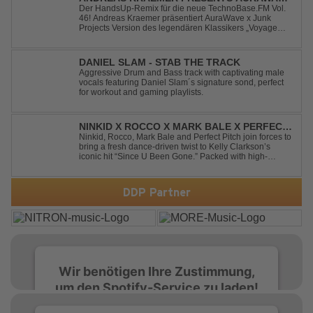
X JUNK PROJECT - VOYAGE VOYAGE
Der HandsUp-Remix für die neue TechnoBase.FM Vol.
46! Andreas Kraemer präsentiert AuraWave x Junk
(TIMSTER & NINTH REMIX)
Projects Version des legendären Klassikers „Voyage
Voyage“ im energiegeladenen HandsUp-Remix von
Timster & Ninth. Das HandsUp-Duo aus Nordrhein-
Westfalen verwandelt den zeitlosen Song mit druckvoll...
DANIEL SLAM - STAB THE TRACK
Aggressive Drum and Bass track with captivating male
vocals featuring Daniel Slam´s signature sond, perfect
for workout and gaming playlists.
NINKID X ROCCO X MARK BALE X PERFECT
PITCH - SINCE U BEEN GONE
Ninkid, Rocco, Mark Bale and Perfect Pitch join forces to
bring a fresh dance-driven twist to Kelly Clarkson’s
iconic hit “Since U Been Gone.” Packed with high-
energy beats, uplifting vibes and a festival-ready sound,
this cover is built for peak-time sets, radio rotations and
every dancefloor ...
DDP Partner
Wir benötigen Ihre Zustimmung,
um den Spotify-Service zu laden!