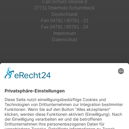
Carl-Schurz-Strasse 8
27711 Osterholz-Scharmbeck
Deutschland
Fon 04791 / 80761 - 21
Fax 04791 / 80761 - 24
Impressum
Datenschutz
Top 100
Hot 50
Top Neueinsteiger
Highscores
Jahrescharts
Top 100