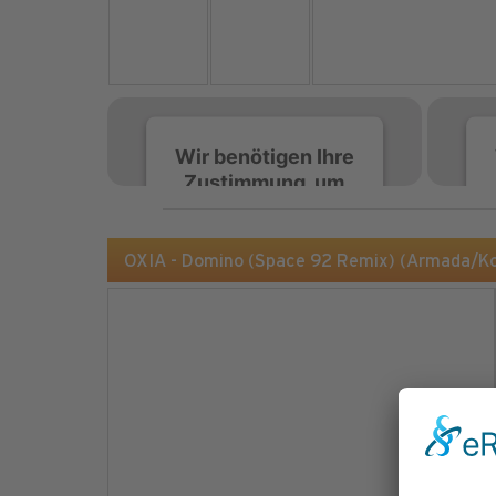
Wir benötigen Ihre
Zustimmung, um
den Spotify-
Service zu laden!
OXIA - Domino (Space 92 Remix) (Armada/K
Wir verwenden Spotify,
um Inhalte einzubetten.
Dieser Service kann
Daten zu Ihren
Aktivitäten sammeln.
Bitte lesen Sie die Details
durch und stimmen Sie
der Nutzung des Service
zu, um diese Inhalte
anzuzeigen.