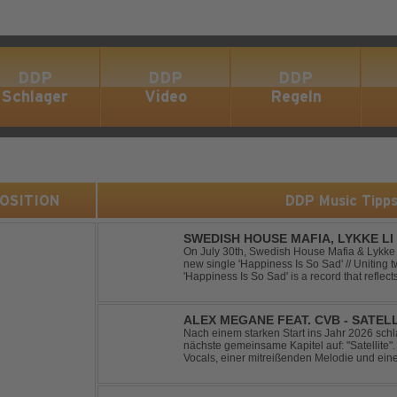
DDP
DDP
DDP
Schlager
Video
Regeln
 POSITION
DDP Music Tipp
SWEDISH HOUSE MAFIA, LYKKE LI 
On July 30th, Swedish House Mafia & Lykke 
new single 'Happiness Is So Sad' // Uniting t
'Happiness Is So Sad' is a record that refle
often the hardest to say goodbye to // The tra
ALEX MEGANE FEAT. CVB - SATEL
Nach einem starken Start ins Jahr 2026 sc
nächste gemeinsame Kapitel auf: "Satellite". 
Vocals, einer mitreißenden Melodie und ei
Produktion entführt "Satellite" die Hörer auf