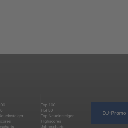
100
Top 100
50
Hot 50
DJ-Promo 
Neueinsteiger
Top Neueinsteiger
scores
Highscores
escharts
Jahrescharts