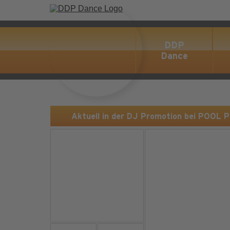
DDP
Dance
Aktuell in der DJ Promotion bei POOL