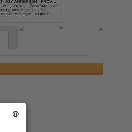
AT. JOY ANDERSEN - PROVE
Lieblingsklassiker „Prove Your Love“
und hat dies mit namenhafter
oy Andersen getan. Der frische
ert direkt wieder zum tanz...
e
s
e