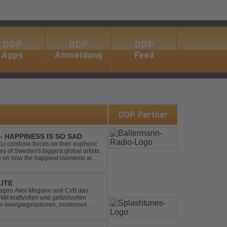
DDP
DDP
DDP
Apps
Anmeldung
Feed
s
DDP Partner
- HAPPINESS IS SO SAD
Li combine forces on their euphoric
wo of Sweden's biggest global artists,
cts on how the happiest moments are
ck was ...
LITE
hlagen Alex Megane und CvB das
Mit kraftvollen und gefühlvollen
ner energiegeladenen, modernen
 eine emotionale Reise durc...