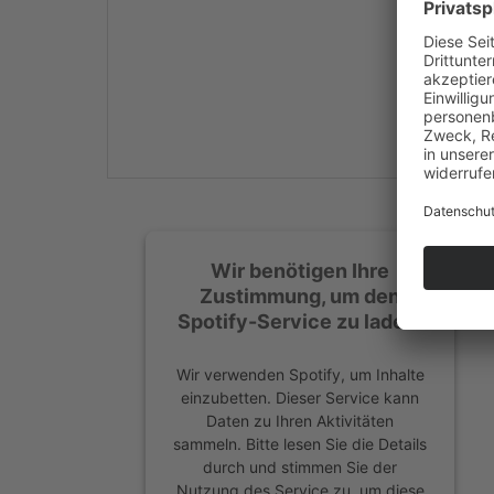
Mehr Informationen
Akzeptieren
powered by
Usercentrics
Consent Management
Platform
&
eRecht24
Wir benötigen Ihre
Zustimmung, um den
Spotify-Service zu laden!
Wir verwenden Spotify, um Inhalte
einzubetten. Dieser Service kann
Daten zu Ihren Aktivitäten
sammeln. Bitte lesen Sie die Details
durch und stimmen Sie der
Nutzung des Service zu, um diese