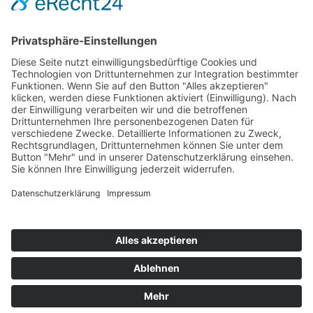
Hot 50
Top Neueinsteiger
Highscores
Jahrescharts
Top 100
Hot 50
Top Neueinsteiger
Highscores
Jahrescharts
DJ-Promo buchen