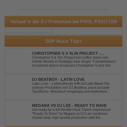
Aktuell in der DJ Promotion bei POOL POSITION
DDP Music Tipps
CHRISTOPHER S X SLIN PROJECT -
CONSTELLATIONS
Christopher S & Slin Project turn coffee stains into
infinite Worlds in Nostalgic new Single "Constellations".
Acclaimed dance producers Christopher S and Slin
Project have joined forces once again to deliver their
highly anticipated new single, "Constellations." Moving
away from standard club ...
DJ BEATBOY - LATIN LOVE
Latin Love – Lebensfreude trifft auf Latin Beats Die
zeitlose Produktion von DJ Beatboy, passt auf jede
Tanzfläche. Melodisch eingängig und rhythmisch
treibend, bringt der Song das Publikum ins Feel Good
Party Feeling. DJ Beatboy alias Benjamin Huk aus
Hannover, freut sich über Feedback....
MEGARA VS DJ LEE - READY TO RAVE
Get ready for a full-throttle Hard Trance experience!
"Ready To Rave" by Megara vs DJ Lee combines
crystal-clear, high-quality production with the
unmistakable spirit of the '90s. Driven by an uplifting,
high-energy melody and pounding, stomping drums, this