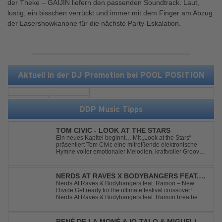
der Theke – GAIJIN liefern den passenden Soundtrack. Laut,
lustig, ein bisschen verrückt und immer mit dem Finger am Abzug
der Lasershowkanone für die nächste Party-Eskalation.
Aktuell in der DJ Promotion bei POOL POSITION
DDP Music Tipps
TOM CIVIC - LOOK AT THE STARS
Ein neues Kapitel beginnt… Mit „Look at the Stars“
präsentiert Tom Civic eine mitreißende elektronische
Hymne voller emotionaler Melodien, kraftvoller Grooves
und dem Gefühl, über das Gewöhnliche
hinauszublicken. Bekannt für seine einzigartige
Verbindung aus Dance, House und elektronische...
NERDS AT RAVES X BODYBANGERS FEAT.
RAMORI - NEW DIVIDE
Nerds At Raves & Bodybangers feat. Ramori – New
Divide Get ready for the ultimate festival crossover!
Nerds At Raves & Bodybangers feat. Ramori breathe
new life into Linkin Park's legendary anthem "New
Divide" with a massive Techno Bigroom Festival
makeover. From emotional singalong moments t...
RENÉ DE LA MONÉ & IQ-TALO & MIGUELL