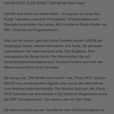
GAIJIN FEAT. ALEX SONIC "JIM BEAM Mich Hoch"
GAIJIN sind nicht von dieser Welt – und genau so klingt ihre
Musik. Irgendwo zwischen Partyplanet, Schaumstation und
Biernebel erschaffen die beiden MCs moderne Party-Knaller mit
Witz, Charme und Augenzwinkern.
Statt auf die immer gleichen Party-Parolen setzen GAIJIN auf
eingängige Beats, clevere Wortspiele und Texte, die genauso
unterhaltsam wie überraschend sind. Das Ergebnis: Eine
intergalaktische Reise durch Ohr-Wurmlöcher, die mit
Strobolichtgeschwindigkeit zum Tanzbein funken und sich wie
Aliens dauerhaft im Kopf einnisten.
Mit Songs wie „JIM BEAM mich hoch!“ und „Party UFO“ senden
GAIJIN ihre musikalischen Signale quer durch die laktosefreie
Iced-Matcha-Hafermilchstraße. Die Mission läuft gut: Mit „Party
UFO“ beamten sie sich bereits in die Mallorca Megacharts sowie
die DDP Schlagercharts. Sie wissen, wie ein Star Gate.
Ob Alien-Invasion auf der Tanzfläche oder Schwerelosigkeit an