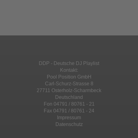
Akzeptieren
einzubetten. Dieser Service kann Daten zu
Ihren Aktivitäten sammeln. Bitte lesen Sie die
Mehr Informationen
powered by
Usercentrics Consent
Details durch und stimmen Sie der Nutzung
Management Platform
&
eRecht24
des Service zu, um diese Inhalte anzuzeigen.
Akzeptieren
Mehr Informationen
powered by
Usercentrics Consent
Management Platform
&
eRecht24
Akzeptieren
DDP - Deutsche DJ Playlist
powered by
Usercentrics Consent
Kontakt:
Management Platform
&
eRecht24
Pool Position GmbH
Carl-Schurz-Strasse 8
27711 Osterholz-Scharmbeck
Deutschland
Fon 04791 / 80761 - 21
Fax 04791 / 80761 - 24
Impressum
Datenschutz