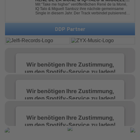
SANTOZZ - TAKE ME HIGHER
Mit “Take me higher” veröffentlichen René de la Moné,
IQ Talo & Miguell Santozz ihre nächste gemeinsame
Single in diesem Jahr. Der Track verbindet pulsierenden
Afro-House-Elemente mit treibenden Deep-House-
Grooves zu einem sinnlich atmosphärischen
Musikerlebnis. Hypnotische Percussions verschm...
DDP Partner
Wir benötigen Ihre Zustimmung,
um den Spotify-Service zu laden!
Wir verwenden Spotify, um Inhalte
Wir benötigen Ihre Zustimmung,
einzubetten. Dieser Service kann Daten zu
um den Spotify-Service zu laden!
Ihren Aktivitäten sammeln. Bitte lesen Sie die
Details durch und stimmen Sie der Nutzung
des Service zu, um diese Inhalte anzuzeigen.
Wir verwenden Spotify, um Inhalte
Wir benötigen Ihre Zustimmung,
einzubetten. Dieser Service kann Daten zu
um den Spotify-Service zu laden!
Ihren Aktivitäten sammeln. Bitte lesen Sie die
Mehr Informationen
Details durch und stimmen Sie der Nutzung
des Service zu, um diese Inhalte anzuzeigen.
Wir verwenden Spotify, um Inhalte