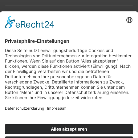
Top 100
Hot 50
Top Neueinsteiger
Highscores
Jahrescharts
Top 100
Hot 50
Top Neueinsteiger
Highscores
Jahrescharts