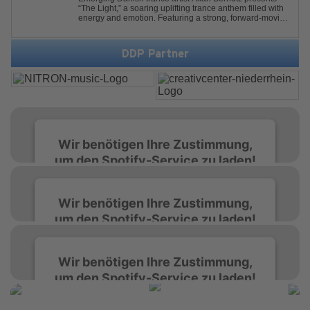
“The Light,” a soaring uplifting trance anthem filled with
energy and emotion. Featuring a strong, forward-moving
melody, the track showcases the signature quality and
spirit of a Future Sequence release.
DDP Partner
Wir benötigen Ihre Zustimmung,
um den Spotify-Service zu laden!
Wir verwenden Spotify, um Inhalte
Wir benötigen Ihre Zustimmung,
einzubetten. Dieser Service kann Daten zu
um den Spotify-Service zu laden!
Ihren Aktivitäten sammeln. Bitte lesen Sie die
Details durch und stimmen Sie der Nutzung
des Service zu, um diese Inhalte anzuzeigen.
Wir verwenden Spotify, um Inhalte
Wir benötigen Ihre Zustimmung,
einzubetten. Dieser Service kann Daten zu
um den Spotify-Service zu laden!
Ihren Aktivitäten sammeln. Bitte lesen Sie die
Mehr Informationen
Details durch und stimmen Sie der Nutzung