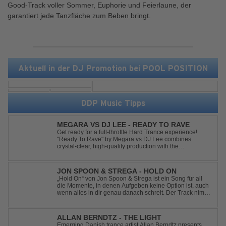
Good-Track voller Sommer, Euphorie und Feierlaune, der
garantiert jede Tanzfläche zum Beben bringt.
Aktuell in der DJ Promotion bei POOL POSITION
DDP Music Tipps
MEGARA VS DJ LEE - READY TO RAVE
Get ready for a full-throttle Hard Trance experience!
"Ready To Rave" by Megara vs DJ Lee combines
crystal-clear, high-quality production with the
unmistakable spirit of the '90s. Driven by an uplifting,
high-energy melody and pounding, stomping drums, this
track delivers pure rave nostalgia wh...
JON SPOON & STREGA - HOLD ON
„Hold On“ von Jon Spoon & Strega ist ein Song für all
die Momente, in denen Aufgeben keine Option ist, auch
wenn alles in dir genau danach schreit. Der Track nimmt
dieses Gefühl auf, wenn man kurz davor steht
loszulassen, und verwandelt es in pure Energie, die
dich daran erinnert, noch einmal f...
ALLAN BERNDTZ - THE LIGHT
Emerging Danish trance artist Allan Berndtz presents