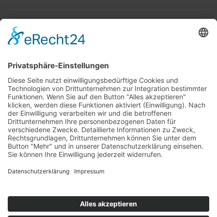
Top 100
Hot 50
Top Neueinsteiger
Highscores
Jahrescharts
Top 100
Hot 50
Top Neueinsteiger
Highscores
Jahrescharts