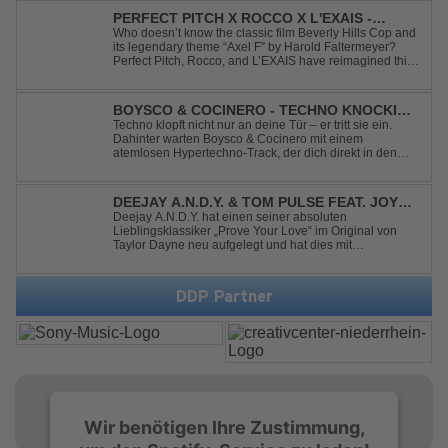
PERFECT PITCH X ROCCO X L'EXAIS -
DANCING ON FIRE
Who doesn’t know the classic film Beverly Hills Cop and
its legendary theme “Axel F” by Harold Faltermeyer?
Perfect Pitch, Rocco, and L’EXAIS have reimagined this
timeless classic with a fresh, modern approach.
Featuring an original vocal hook and a contemporary
production style, they respectf...
BOYSCO & COCINERO - TECHNO KNOCKIN'
AT YOUR DOOR
Techno klopft nicht nur an deine Tür – er tritt sie ein.
Dahinter warten Boysco & Cocinero mit einem
atemlosen Hypertechno-Track, der dich direkt in den
Partymodus katapultiert. „Techno Knockin' At Your Door“
kennt nur eine Richtung: nach vorn. Bounce, bounce,
bounce!
DEEJAY A.N.D.Y. & TOM PULSE FEAT. JOY
ANDERSEN - PROVE YOUR LOVE
Deejay A.N.D.Y. hat einen seiner absoluten
Lieblingsklassiker „Prove Your Love“ im Original von
Taylor Dayne neu aufgelegt und hat dies mit
namenhafter Unterstützung von Tom Pulse und
Sängerin Joy Andersen getan. Der frische Sound für
einen weltweit bekannten Hit animiert direkt wieder zum
DDP Partner
tanz...
Wir benötigen Ihre Zustimmung,