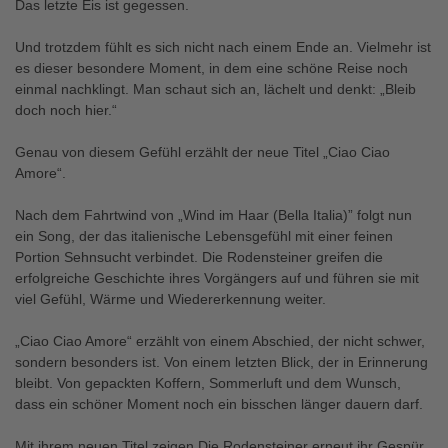
Das letzte Eis ist gegessen.
Und trotzdem fühlt es sich nicht nach einem Ende an. Vielmehr ist
es dieser besondere Moment, in dem eine schöne Reise noch
einmal nachklingt. Man schaut sich an, lächelt und denkt: „Bleib
doch noch hier.“
Genau von diesem Gefühl erzählt der neue Titel „Ciao Ciao
Amore“.
Nach dem Fahrtwind von „Wind im Haar (Bella Italia)” folgt nun
ein Song, der das italienische Lebensgefühl mit einer feinen
Portion Sehnsucht verbindet. Die Rodensteiner greifen die
erfolgreiche Geschichte ihres Vorgängers auf und führen sie mit
viel Gefühl, Wärme und Wiedererkennung weiter.
„Ciao Ciao Amore“ erzählt von einem Abschied, der nicht schwer,
sondern besonders ist. Von einem letzten Blick, der in Erinnerung
bleibt. Von gepackten Koffern, Sommerluft und dem Wunsch,
dass ein schöner Moment noch ein bisschen länger dauern darf.
Mit ihrem neuen Titel zeigen Die Rodensteiner erneut ihr Gespür