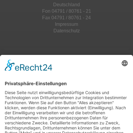
Deutschland
Fon 04791 / 80761 - 21
Fax 04791 / 80761 - 24
Impressum
Datenschutz
Top 100
Hot 50
Top Neueinsteiger
Highscores
Jahrescharts
Top 100
Hot 50
Top Neueinsteiger