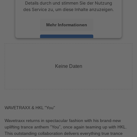
Details durch und stimmen Sie der Nutzung
des Service zu, um diese Inhalte anzuzeigen.
Mehr Informationen
Akzeptieren
powered by
Usercentrics Consent
Management Platform
&
eRecht24
Keine Daten
WAVETRAXX & HKL "You"
Wavetraxx returns in spectacular fashion with his brand-new
uplifting trance anthem “You”, once again teaming up with HKL.
This outstanding collaboration delivers everything true trance