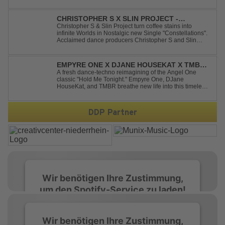
latest release, "Behind The Storm," he once again
showcases his unmistakable sound, delivering Uplifting
Vocal Trance at its very ...
CHRISTOPHER S X SLIN PROJECT -
CONSTELLATIONS
Christopher S & Slin Project turn coffee stains into
infinite Worlds in Nostalgic new Single "Constellations".
Acclaimed dance producers Christopher S and Slin
Project have joined forces once again to deliver their
highly anticipated new single, "Constellations." Moving
away from standard club ...
EMPYRE ONE X DJANE HOUSEKAT X TMBR -
HOLD ME TONIGHT
A fresh dance-techno reimagining of the Angel One
classic "Hold Me Tonight." Empyre One, DJane
HouseKat, and TMBR breathe new life into this timeless
anthem with driving beats, powerful drops, and an
energetic modern production. Blending nostalgia with
contemporary dancefloor energy, this cover...
DDP Partner
Wir benötigen Ihre Zustimmung,
um den Spotify-Service zu laden!
Wir verwenden Spotify, um Inhalte
Wir benötigen Ihre Zustimmung,
einzubetten. Dieser Service kann Daten zu