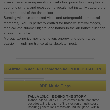
lovers crave: soaring emotional melodies, powerful driving beats,
euphoric synths, and goosebump vocals that instantly capture the
heart and soul of the dancefloor.
Bursting with sun-drenched vibes and unforgettable emotional
moments, “You” is perfectly crafted for massive festival stages,
magical late summer nights, and hands-in-the-air trance euphoria
around the globe.
A breathtaking journey of emotion, energy, and pure trance
passion — uplifting trance at its absolute finest.
Aktuell in der DJ Promotion bei POOL POSITION
DDP Music Tipps
TALLA 2XLC - BEHIND THE STORM
Trance legend Talla 2XLC celebrates more than three
decades at the forefront of the electronic music scene,
inspiring generations of fans around the globe. With his