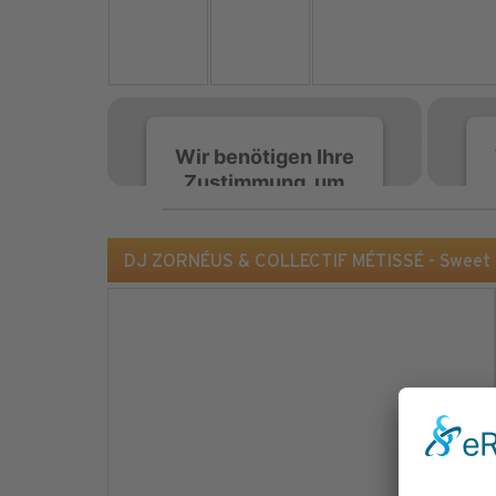
Wir benötigen Ihre
Zustimmung, um
den Spotify-
Service zu laden!
DJ ZORNÉUS & COLLECTIF MÉTISSÉ - Sweet C
Wir verwenden Spotify,
um Inhalte einzubetten.
Dieser Service kann
Daten zu Ihren
Aktivitäten sammeln.
Bitte lesen Sie die Details
durch und stimmen Sie
der Nutzung des Service
zu, um diese Inhalte
anzuzeigen.