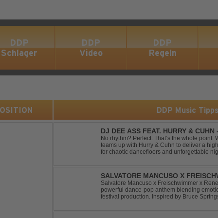
DDP
DDP
DDP
Schlager
Video
Regeln
 POSITION
DDP Music Tipp
DJ DEE ASS FEAT. HURRY & CUHN
No rhythm? Perfect. That’s the whole point. With "Two Left Shoes", DJ Dee Ass
teams up with Hurry & Cuhn to deliver a hig
for chaotic dancefloors and unforgettable ni
irresistibly catchy, this track turns clumsiness 
SALVATORE MANCUSO X FREISCHW
RICOCHET
Salvatore Mancuso x Freischwimmer x Renee 
powerful dance-pop anthem blending emotion
festival production. Inspired by Bruce Spring
a timeless theme into a fresh, modern dance 