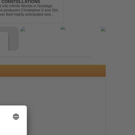
 - CONSTELLATIONS
s into infinite Worlds in Nostalgic
ce producers Christopher S and Slin
ver their highly anticipated new
andard club ...
e
s
e