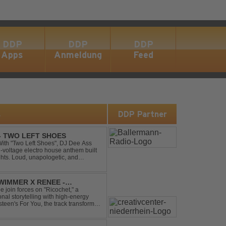
DDP
DDP
DDP
Apps
Anmeldung
Feed
s
DDP Partner
 - TWO LEFT SHOES
h-voltage electro house anthem built
ghts. Loud, unapologetic, and
into confid...
IMMER X RENEE -
join forces on "Ricochet," a
al storytelling with high-energy
steen's For You, the track transforms
experience. Crafted by...