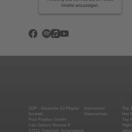
Inhalte anzuzeigen.
Mehr Informationen
Akzeptieren
powered by
Usercentrics Consent
Management Platform
&
eRecht24
DDP - Deutsche DJ Playlist
Impressum
Top 
Kontakt:
Datenschutz
Hot 
Pool Position GmbH
Top 
Carl-Schurz-Strasse 8
High
27711 Osterholz-Scharmbeck
Jahr