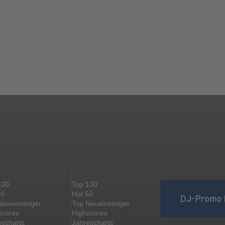
100
Top 100
50
Hot 50
DJ-Promo 
Neueinsteiger
Top Neueinsteiger
scores
Highscores
escharts
Jahrescharts