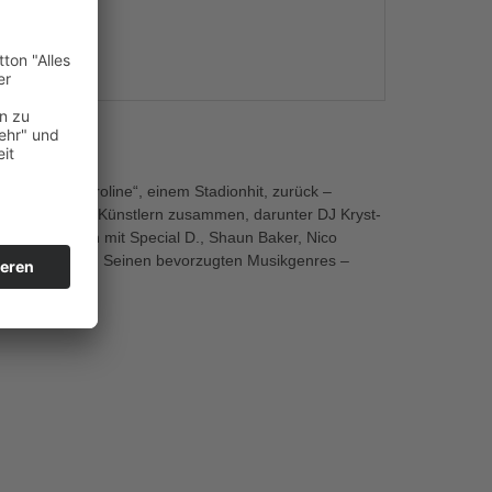
s
le „Sweet Caroline“, einem Stadionhit, zurück –
 mit zahlreichen Künstlern zusammen, darunter DJ Kryst-
nogram. Auch mit Special D., Shaun Baker, Nico
eits erfolgreich. Seinen bevorzugten Musikgenres –