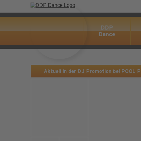
DDP
Dance
Aktuell in der DJ Promotion bei POOL