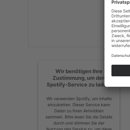
Mehr Informationen
Akzeptieren
powered by
Usercentrics
Consent Management
Platform
&
eRecht24
Wir benötigen Ihre
Zustimmung, um den
Spotify-Service zu laden!
Wir verwenden Spotify, um Inhalte
einzubetten. Dieser Service kann
Daten zu Ihren Aktivitäten
sammeln. Bitte lesen Sie die Details
durch und stimmen Sie der
Nutzung des Service zu, um diese