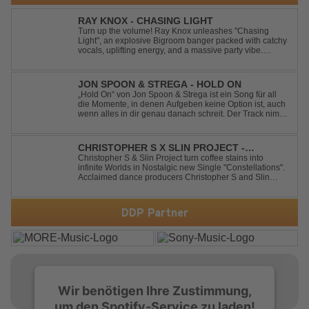
RAY KNOX - CHASING LIGHT
Turn up the volume! Ray Knox unleashes "Chasing
Light", an explosive Bigroom banger packed with catchy
vocals, uplifting energy, and a massive party vibe.
Designed to dominate dancefloors and festival stages
alike. A guaranteed crowd-pleaser and party starter!
JON SPOON & STREGA - HOLD ON
„Hold On“ von Jon Spoon & Strega ist ein Song für all
die Momente, in denen Aufgeben keine Option ist, auch
wenn alles in dir genau danach schreit. Der Track nimmt
dieses Gefühl auf, wenn man kurz davor steht
loszulassen, und verwandelt es in pure Energie, die
dich daran erinnert, noch einmal f...
CHRISTOPHER S X SLIN PROJECT -
CONSTELLATIONS
Christopher S & Slin Project turn coffee stains into
infinite Worlds in Nostalgic new Single "Constellations".
Acclaimed dance producers Christopher S and Slin
Project have joined forces once again to deliver their
highly anticipated new single, "Constellations." Moving
away from standard club ...
DDP Partner
Wir benötigen Ihre Zustimmung,
um den Spotify-Service zu laden!