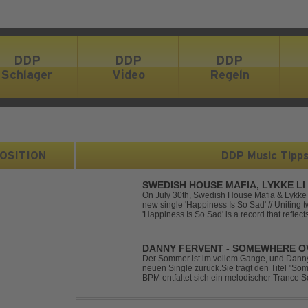
DDP
DDP
DDP
Schlager
Video
Regeln
 POSITION
DDP Music Tipp
SWEDISH HOUSE MAFIA, LYKKE LI 
On July 30th, Swedish House Mafia & Lykke 
new single 'Happiness Is So Sad' // Uniting t
'Happiness Is So Sad' is a record that refle
often the hardest to say goodbye to // The tra
DANNY FERVENT - SOMEWHERE O
Der Sommer ist im vollem Gange, und Danny 
neuen Single zurück.Sie trägt den Titel "S
BPM entfaltet sich ein melodischer Trance S
atmosphärische Dichte und mitreißende Dyna
g...