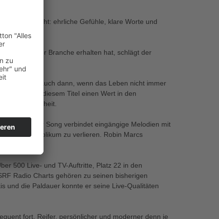
eine Musik steht: ehrliche Gefühle, klare Worte und
Resonanz aus der Branche erhalten hat, schlägt der
l auf.
s
 die bleiben – auch dann, wenn das Leben nicht immer
t Robin Marc mit diesem Titel einen Wert in den
hte Verbundenheit.
 Schlager. Der Song verbindet eingängige Melodien mit
e Nähe zum Publikum zu verlieren. Robin Marcs
izität.
ber 500 Live- und TV-Auftritte, Platz 22 in den
n SRF Radio Charts gehören zu seinen bisherigen
kis und die Paldauer konnte er seine Live-Qualitäten
quent fort. Reifer, persönlicher und moderner denn je