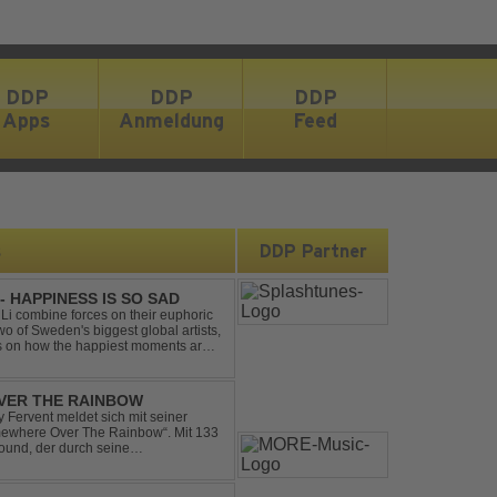
DDP
DDP
DDP
Apps
Anmeldung
Feed
s
DDP Partner
- HAPPINESS IS SO SAD
Li combine forces on their euphoric
wo of Sweden's biggest global artists,
cts on how the happiest moments are
ck was ...
VER THE RAINBOW
Fervent meldet sich mit seiner
omewhere Over The Rainbow“. Mit 133
ound, der durch seine
mik überzeugt. Kraftvolle, zugleich