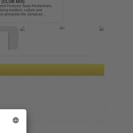
 (CLUB MIX)
DJ and Producer Sean Peckenham,
dying tradition, culture and
ix) alongside the Jamaican
aken this early 2000s hit to a who...
e
s
e