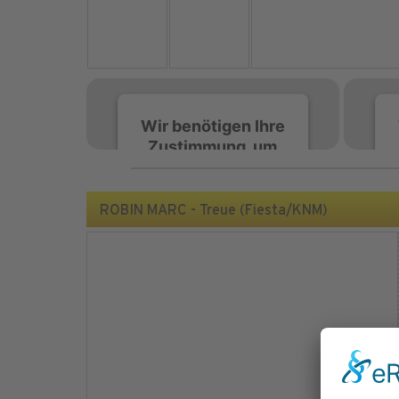
Wir benötigen Ihre
Zustimmung, um
den Spotify-
Service zu laden!
ROBIN MARC - Treue (Fiesta/KNM)
Wir verwenden Spotify,
um Inhalte einzubetten.
Dieser Service kann
Daten zu Ihren
Aktivitäten sammeln.
Bitte lesen Sie die Details
durch und stimmen Sie
der Nutzung des Service
zu, um diese Inhalte
anzuzeigen.