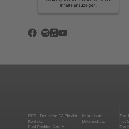
Inhalte anzuzeigen.
Mehr Informationen
Akzeptieren
powered by
Usercentrics Consent
Management Platform
&
eRecht24
DDP - Deutsche DJ Playlist
Impressum
Top 
Kontakt:
Datenschutz
Hot 
Pool Position GmbH
Top 