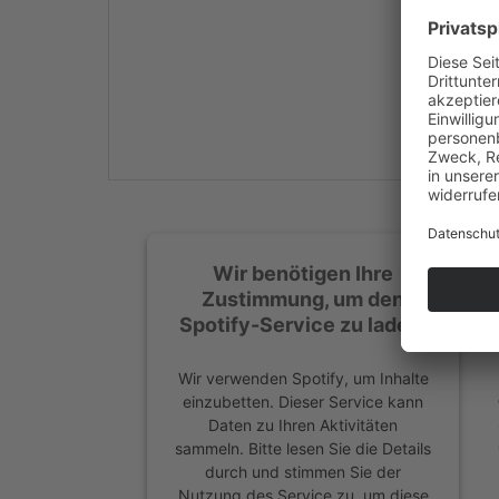
Mehr Informationen
Akzeptieren
powered by
Usercentrics
Consent Management
Platform
&
eRecht24
Wir benötigen Ihre
Zustimmung, um den
Spotify-Service zu laden!
Wir verwenden Spotify, um Inhalte
einzubetten. Dieser Service kann
Daten zu Ihren Aktivitäten
sammeln. Bitte lesen Sie die Details
durch und stimmen Sie der
Nutzung des Service zu, um diese