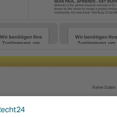
SEAN PAUL, &FRIENDS - GET BUSY
&friends is the global musical concept of 
driven by the vision to create a project embo
community. His new track “Get Busy (Club M
dancehall singer and rapper Sean Paul, has t
Wir benötigen Ihre
Wir benötigen Ihr
Zustimmung, um
Zustimmung, um
den Spotify-
den Spotify-
Service zu laden!
Service zu laden!
Wir verwenden Spotify,
Wir verwenden Spotify,
um Inhalte einzubetten.
um Inhalte einzubetten.
Dieser Service kann
Dieser Service kann
Daten zu Ihren
Daten zu Ihren
Keine Daten
Aktivitäten sammeln.
Aktivitäten sammeln.
Bitte lesen Sie die Details
Bitte lesen Sie die Detail
durch und stimmen Sie
durch und stimmen Sie
der Nutzung des Service
der Nutzung des Servic
zu, um diese Inhalte
zu, um diese Inhalte
anzuzeigen.
anzuzeigen.