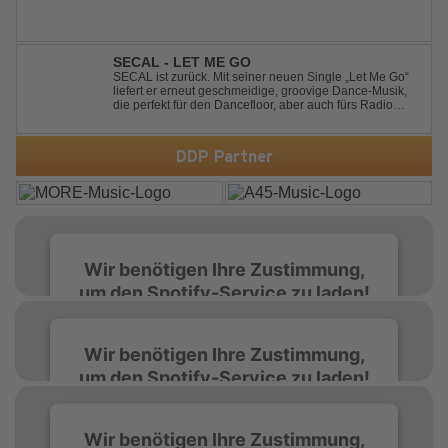
SECAL - LET ME GO
SECAL ist zurück. Mit seiner neuen Single „Let Me Go“
liefert er erneut geschmeidige, groovige Dance-Musik,
die perfekt für den Dancefloor, aber auch fürs Radio
oder die persönliche Dance-Playlist im Alltag geeignet
ist. Deep House trifft auf Dance-Pop – man darf
gespannt sein, was als Nächstes...
DDP Partner
Wir benötigen Ihre Zustimmung,
um den Spotify-Service zu laden!
Wir verwenden Spotify, um Inhalte
Wir benötigen Ihre Zustimmung,
einzubetten. Dieser Service kann Daten zu
um den Spotify-Service zu laden!
Ihren Aktivitäten sammeln. Bitte lesen Sie die
Details durch und stimmen Sie der Nutzung
des Service zu, um diese Inhalte anzuzeigen.
Wir verwenden Spotify, um Inhalte
Wir benötigen Ihre Zustimmung,
einzubetten. Dieser Service kann Daten zu