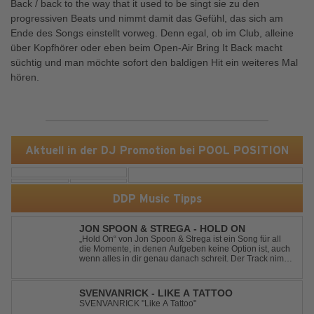
Back / back to the way that it used to be singt sie zu den
progressiven Beats und nimmt damit das Gefühl, das sich am
Ende des Songs einstellt vorweg. Denn egal, ob im Club, alleine
über Kopfhörer oder eben beim Open-Air Bring It Back macht
süchtig und man möchte sofort den baldigen Hit ein weiteres Mal
hören.
Aktuell in der DJ Promotion bei POOL POSITION
DDP Music Tipps
JON SPOON & STREGA - HOLD ON
„Hold On“ von Jon Spoon & Strega ist ein Song für all
die Momente, in denen Aufgeben keine Option ist, auch
wenn alles in dir genau danach schreit. Der Track nimmt
dieses Gefühl auf, wenn man kurz davor steht
loszulassen, und verwandelt es in pure Energie, die
dich daran erinnert, noch einmal f...
SVENVANRICK - LIKE A TATTOO
SVENVANRICK "Like A Tattoo"