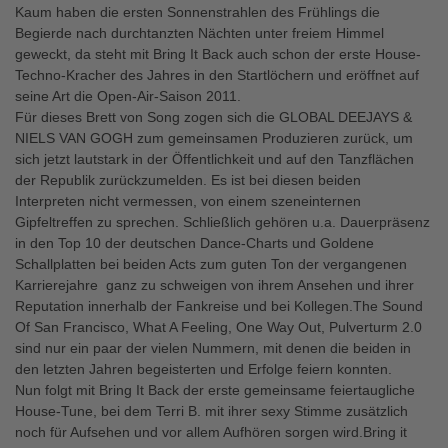
Kaum haben die ersten Sonnenstrahlen des Frühlings die
Begierde nach durchtanzten Nächten unter freiem Himmel
geweckt, da steht mit Bring It Back auch schon der erste House-
Techno-Kracher des Jahres in den Startlöchern und eröffnet auf
seine Art die Open-Air-Saison 2011.
Für dieses Brett von Song zogen sich die GLOBAL DEEJAYS &
NIELS VAN GOGH zum gemeinsamen Produzieren zurück, um
sich jetzt lautstark in der Öffentlichkeit und auf den Tanzflächen
der Republik zurückzumelden. Es ist bei diesen beiden
Interpreten nicht vermessen, von einem szeneinternen
Gipfeltreffen zu sprechen. Schließlich gehören u.a. Dauerpräsenz
in den Top 10 der deutschen Dance-Charts und Goldene
Schallplatten bei beiden Acts zum guten Ton der vergangenen
Karrierejahre  ganz zu schweigen von ihrem Ansehen und ihrer
Reputation innerhalb der Fankreise und bei Kollegen.The Sound
Of San Francisco, What A Feeling, One Way Out, Pulverturm 2.0
sind nur ein paar der vielen Nummern, mit denen die beiden in
den letzten Jahren begeisterten und Erfolge feiern konnten.
Nun folgt mit Bring It Back der erste gemeinsame feiertaugliche
House-Tune, bei dem Terri B. mit ihrer sexy Stimme zusätzlich
noch für Aufsehen und vor allem Aufhören sorgen wird.Bring it