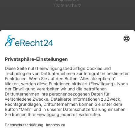
Datenschutz
Top 100
Hot 50
Top Neueinsteiger
Highscores
Jahrescharts
Top 100
Hot 50
Top Neueinsteiger
Highscores
Jahrescharts