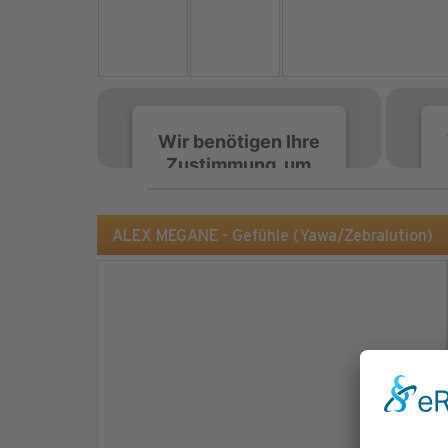
Wir benötigen Ihre
Zustimmung, um
den Spotify-
Service zu laden!
ALEX MEGANE - Gefühle (Yawa/Zebralution)
Wir verwenden Spotify,
um Inhalte einzubetten.
Dieser Service kann
Daten zu Ihren
Aktivitäten sammeln.
Bitte lesen Sie die Details
durch und stimmen Sie
der Nutzung des Service
zu, um diese Inhalte
anzuzeigen.