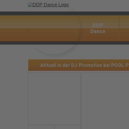
DDP
Dance
Aktuell in der DJ Promotion bei POOL