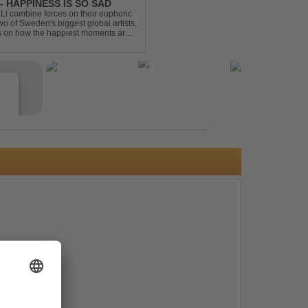
- HAPPINESS IS SO SAD
Li combine forces on their euphoric
wo of Sweden's biggest global artists,
cts on how the happiest moments are
ck was ...
e
s
e