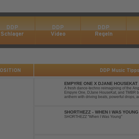
DDP
DDP
DDP
Schlager
Video
Regeln
 POSITION
DDP Music Tipp
EMPYRE ONE X DJANE HOUSEKAT 
TONIGHT
A fresh dance-techno reimagining of the Ang
Empyre One, DJane HouseKat, and TMBR brea
anthem with driving beats, powerful drops, 
Blending nostalgia with contemporary dancefl
SHORTHEZZ - WHEN I WAS YOUNG
SHORTHEZZ "When I Was Young"