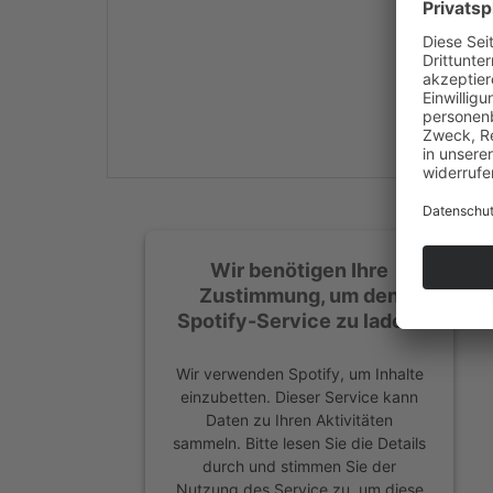
Mehr Informationen
Akzeptieren
powered by
Usercentrics
Consent Management
Platform
&
eRecht24
Wir benötigen Ihre
Zustimmung, um den
Spotify-Service zu laden!
Wir verwenden Spotify, um Inhalte
einzubetten. Dieser Service kann
Daten zu Ihren Aktivitäten
sammeln. Bitte lesen Sie die Details
durch und stimmen Sie der
Nutzung des Service zu, um diese