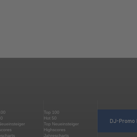
100
Top 100
50
Hot 50
DJ-Promo 
Neueinsteiger
Top Neueinsteiger
scores
Highscores
escharts
Jahrescharts