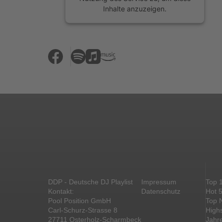
Inhalte anzuzeigen.
Mehr Informationen
Akzeptieren
powered by
Usercentrics Consent
Management Platform
&
eRecht24
DDP - Deutsche DJ Playlist
Impressum
Top 
Kontakt:
Datenschutz
Hot 
Pool Position GmbH
Top 
Carl-Schurz-Strasse 8
High
27711 Osterholz-Scharmbeck
Jahr