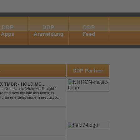
DDP
DDP
DDP
Apps
Anmeldung
Feed
s
DDP Partner
X TMBR - HOLD ME
el One classic "Hold Me Tonight."
the new life into this timeless
and an energetic modern production.
oor energy, this cover...