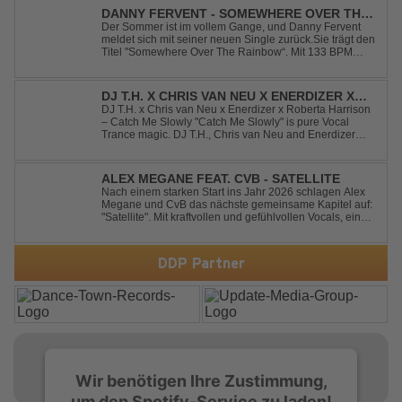
DANNY FERVENT - SOMEWHERE OVER THE
RAINBOW
Der Sommer ist im vollem Gange, und Danny Fervent
meldet sich mit seiner neuen Single zurück.Sie trägt den
Titel "Somewhere Over The Rainbow“. Mit 133 BPM
entfaltet sich ein melodischer Trance Sound, der durch
seine atmosphärische Dichte und mitreißende Dynamik
überzeugt. Kraftvolle, zugleich g...
DJ T.H. X CHRIS VAN NEU X ENERDIZER X
ROBERTA HARRISON - CATCH ME SLOWLY
DJ T.H. x Chris van Neu x Enerdizer x Roberta Harrison
– Catch Me Slowly "Catch Me Slowly" is pure Vocal
Trance magic. DJ T.H., Chris van Neu and Enerdizer
create an uplifting journey filled with emotional
melodies, euphoric energy and that unmistakable
Balearic Ibiza trance vibe. At the hear...
ALEX MEGANE FEAT. CVB - SATELLITE
Nach einem starken Start ins Jahr 2026 schlagen Alex
Megane und CvB das nächste gemeinsame Kapitel auf:
"Satellite". Mit kraftvollen und gefühlvollen Vocals, einer
mitreißenden Melodie und einer energiegeladenen,
modernen Produktion entführt "Satellite" die Hörer auf
eine emotionale Reise durc...
DDP Partner
Wir benötigen Ihre Zustimmung,
um den Spotify-Service zu laden!