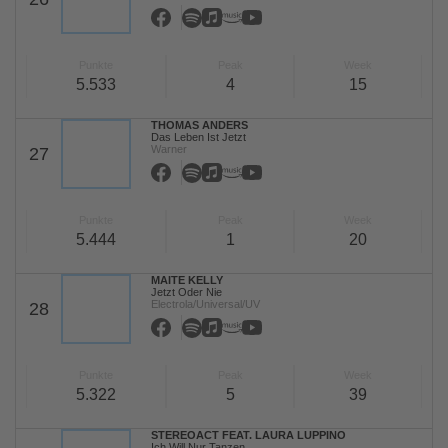
Punkte
Peak
Week
5.533
4
15
THOMAS ANDERS
Das Leben Ist Jetzt
Warner
27
Punkte
Peak
Week
5.444
1
20
MAITE KELLY
Jetzt Oder Nie
Electrola/Universal/UV
28
Punkte
Peak
Week
5.322
5
39
STEREOACT FEAT. LAURA LUPPINO
Ich Will Nur Tanzen