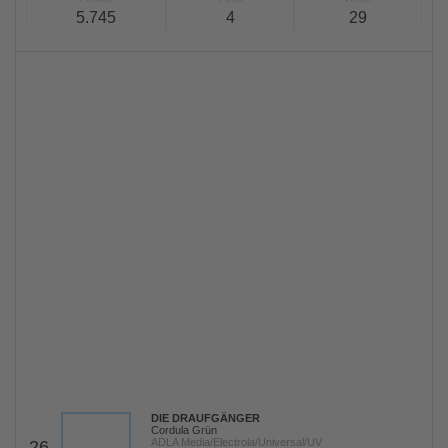
5.745
4
29
DIE DRAUFGÄNGER
Cordula Grün
ADLA Media/Electrola/Universal/UV
26