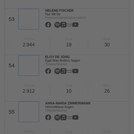
HELENE FISCHER
Nur Mit Dir
Polydor/Island/Universal/UV
53
Punkte
Peak
Week
2.944
19
30
ELOY DE JONG
Egal Was Andere Sagen
Telamo/Warner
54
Punkte
Peak
Week
2.912
10
26
ANNA-MARIA ZIMMERMANN
Himmelblaue Augen
Telamo/Warner
55
Punkte
Peak
Week