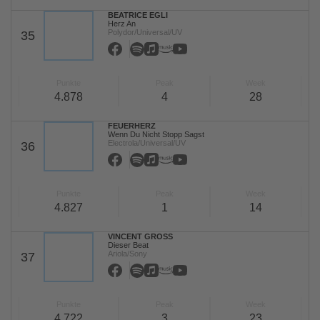
BEATRICE EGLI
Herz An
Polydor/Universal/UV
35
Punkte
Peak
Week
4.878
4
28
FEUERHERZ
Wenn Du Nicht Stopp Sagst
Electrola/Universal/UV
36
Punkte
Peak
Week
4.827
1
14
VINCENT GROSS
Dieser Beat
Ariola/Sony
37
Punkte
Peak
Week
4.722
3
23