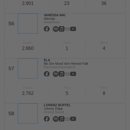
2.901
23
36
VANESSA MAI
Niemals
Ariola/Sony
56
Punkte
Peak
Week
2.860
1
4
ELA
Bis Der Mond Vom Himmel Fällt
Electrola/Universal/UV
57
Punkte
Peak
Week
2.762
5
8
LORENZ BÜFFEL
Johnny Däpp
Xtreme Sound
58