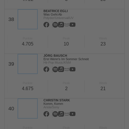
BEATRICE EGLI
Was Geht Ab
Polydor/Universal/UV
38
Punkte
Peak
Week
4.705
10
23
JÖRG BAUSCH
Erst Wenn's Im Sommer Schneit
Hit-Pop Music/KNM
39
Punkte
Peak
Week
4.675
2
21
CHRISTIN STARK
Komm, Komm
Ariola/Sony
40
Punkte
Peak
Week