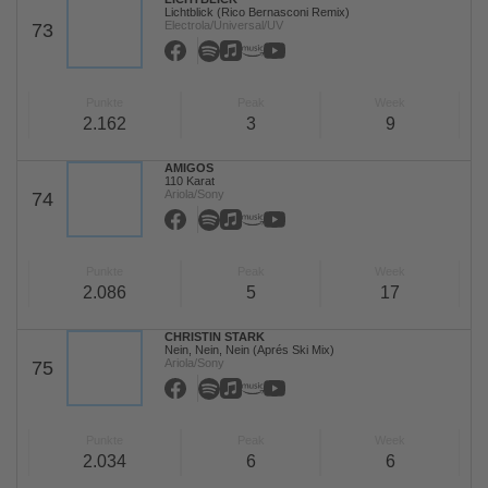
Lichtblick (Rico Bernasconi Remix)
Electrola/Universal/UV
73
Punkte
Peak
Week
2.162
3
9
AMIGOS
110 Karat
Ariola/Sony
74
Punkte
Peak
Week
2.086
5
17
CHRISTIN STARK
Nein, Nein, Nein (Aprés Ski Mix)
Ariola/Sony
75
Punkte
Peak
Week
2.034
6
6