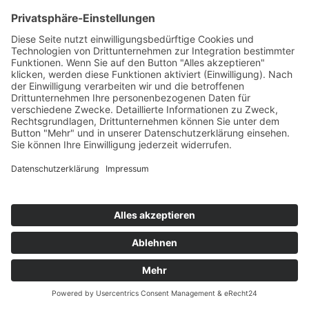
Punkte
Peak
Week
1.914
33
32
PETER WACKEL
I Love Malle
Xtreme Sound
83
Punkte
Peak
Week
1.914
10
20
CHRISTIAN ANDERS
D.s.H.
3select
84
Punkte
Peak
Week
1.908
30
29
GLASPERLENSPIEL
Geiles Leben