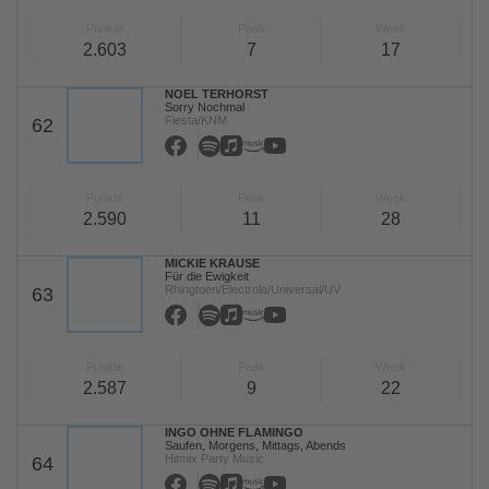
Punkte
Peak
Week
2.603
7
17
NOEL TERHORST
Sorry Nochmal
Fiesta/KNM
62
Punkte
Peak
Week
2.590
11
28
MICKIE KRAUSE
Für die Ewigkeit
Rhingtoen/Electrola/Universal/UV
63
Punkte
Peak
Week
2.587
9
22
INGO OHNE FLAMINGO
Saufen, Morgens, Mittags, Abends
Hitmix Party Music
64