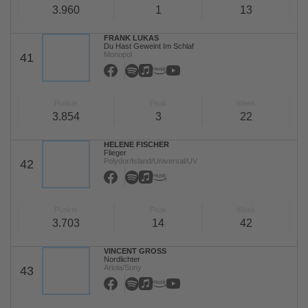
3.960
1
13
FRANK LUKAS
Du Hast Geweint Im Schlaf
Monopol
41
Punkte
Peak
Week
3.854
3
22
HELENE FISCHER
Flieger
Polydor/Island/Universal/UV
42
Punkte
Peak
Week
3.703
14
42
VINCENT GROSS
Nordlichter
Ariola/Sony
43