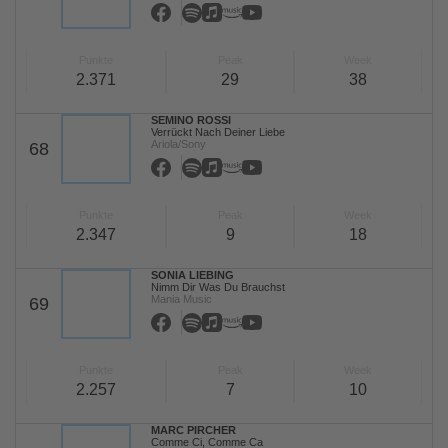
Punkte
Peak
Week
2.371
29
38
SEMINO ROSSI
Verrückt Nach Deiner Liebe
Ariola/Sony
68
Punkte
Peak
Week
2.347
9
18
SONIA LIEBING
Nimm Dir Was Du Brauchst
Mania Music
69
Punkte
Peak
Week
2.257
7
10
MARC PIRCHER
Comme Ci, Comme Ca