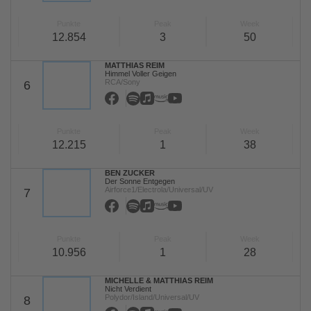
Punkte
Peak
Week
12.854
3
50
MATTHIAS REIM
Himmel Voller Geigen
RCA/Sony
6
Punkte
Peak
Week
12.215
1
38
BEN ZUCKER
Der Sonne Entgegen
Airforce1/Electrola/Universal/UV
7
Punkte
Peak
Week
10.956
1
28
MICHELLE & MATTHIAS REIM
Nicht Verdient
Polydor/Island/Universal/UV
8