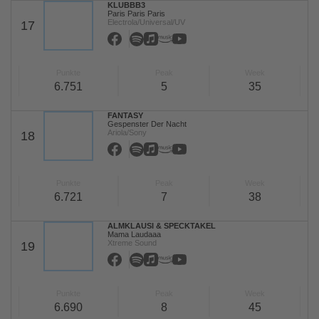
KLUBBB3
Paris Paris Paris
Electrola/Universal/UV
17
Punkte
Peak
Week
6.751
5
35
FANTASY
Gespenster Der Nacht
Ariola/Sony
18
Punkte
Peak
Week
6.721
7
38
ALMKLAUSI & SPECKTAKEL
Mama Laudaaa
Xtreme Sound
19
Punkte
Peak
Week
6.690
8
45