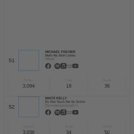
MICHAEL FISCHER
Mehr Als Mein Leben
Hitmix
51
Punkte
Peak
Week
3.094
18
36
MAITE KELLY
Es War Noch Nie So Schön
Electrola/Universal/UV
52
Punkte
Peak
Week
3.036
34
50