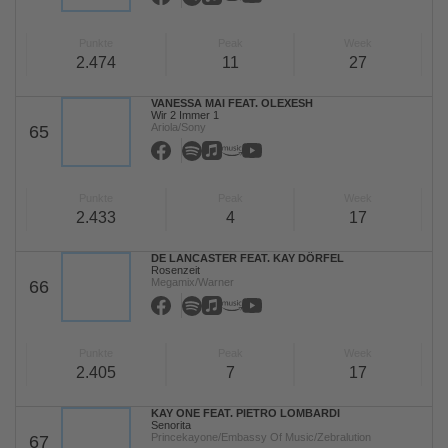
Punkte
Peak
Week
2.474
11
27
VANESSA MAI FEAT. OLEXESH
Wir 2 Immer 1
Ariola/Sony
65
Punkte
Peak
Week
2.433
4
17
DE LANCASTER FEAT. KAY DÖRFEL
Rosenzeit
Megamix/Warner
66
Punkte
Peak
Week
2.405
7
17
KAY ONE FEAT. PIETRO LOMBARDI
Senorita
Princekayone/Embassy Of Music/Zebralution
67