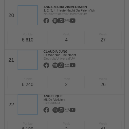
ANNA-MARIA ZIMMERMANN
1, 2, 3, 4: Heute Nacht Da Feiern Wir
Na Klar!/Electrola/Universal/UV
20
Punkte
Peak
Week
6.610
4
27
CLAUDIA JUNG
Es War Nur Eine Nacht
Electrola/Universal/UV
21
Punkte
Peak
Week
6.240
2
26
ANGELIQUE
Mit Dir Vielleicht
Fiesta/KNM
22
Punkte
Peak
Week