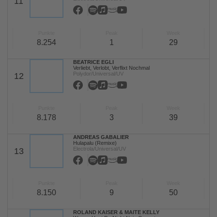
11
Punkte
Peak
Week
8.254
1
29
BEATRICE EGLI
Verliebt, Verlobt, Verflixt Nochmal
Polydor/Universal/UV
12
Punkte
Peak
Week
8.178
3
39
ANDREAS GABALIER
Hulapalu (Remixe)
Electrola/Universal/UV
13
Punkte
Peak
Week
8.150
9
50
ROLAND KAISER & MAITE KELLY