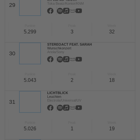
Toka Beatz/Kontor/KNM
29
Punkte
Peak
Week
5.299
3
32
STEREOACT FEAT. SARAH
Wunschkonzert
Ariola/Sony
30
Punkte
Peak
Week
5.043
2
18
LICHTBLICK
Leuchten
Electrola/Universal/UV
31
Punkte
Peak
Week
5.026
1
19