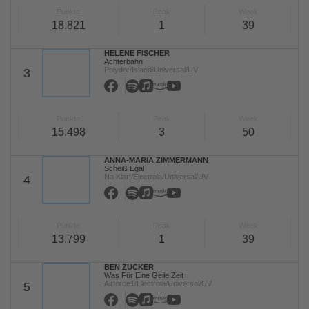
Punkte
Peak
Week
18.821
1
39
HELENE FISCHER
Achterbahn
Polydor/Island/Universal/UV
3
Punkte
Peak
Week
15.498
3
50
ANNA-MARIA ZIMMERMANN
Scheiß Egal
Na Klar!/Electrola/Universal/UV
4
Punkte
Peak
Week
13.799
1
39
BEN ZUCKER
Was Für Eine Geile Zeit
Airforce1/Electrola/Universal/UV
5