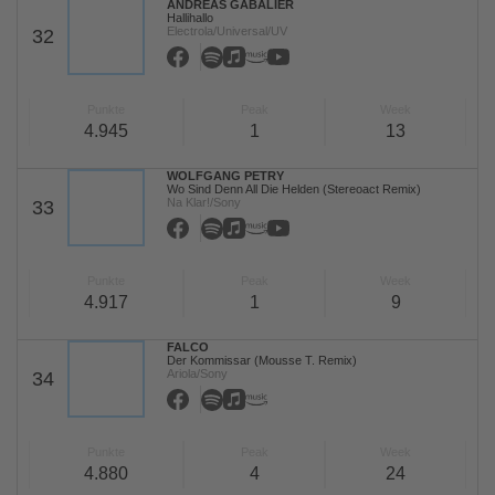
ANDREAS GABALIER
Hallihallo
Electrola/Universal/UV
32
Punkte
Peak
Week
4.945
1
13
WOLFGANG PETRY
Wo Sind Denn All Die Helden (Stereoact Remix)
Na Klar!/Sony
33
Punkte
Peak
Week
4.917
1
9
FALCO
Der Kommissar (Mousse T. Remix)
Ariola/Sony
34
Punkte
Peak
Week
4.880
4
24