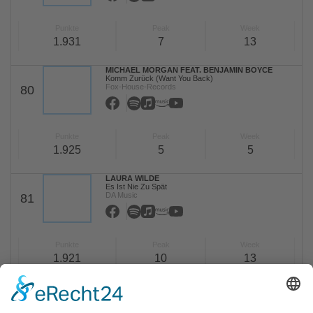
Punkte
Peak
Week
1.931
7
13
MICHAEL MORGAN FEAT. BENJAMIN BOYCE
Komm Zurück (Want You Back)
Fox-House-Records
80
Punkte
Peak
Week
1.925
5
5
LAURA WILDE
Es Ist Nie Zu Spät
DA Music
81
Punkte
Peak
Week
1.921
10
13
ANNA-MARIA ZIMMERMANN
1000 Träume Weit (Tornero)
EMI
82