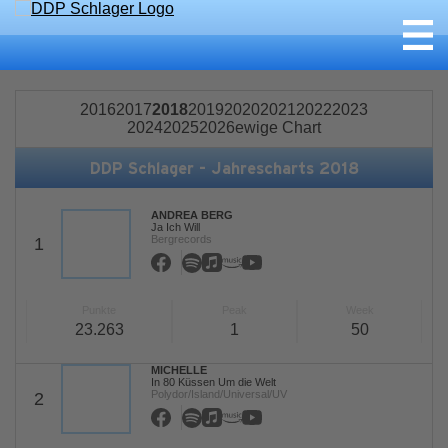
2016
2017
2018
2019
2020
2021
2022
2023
2024
2025
2026
ewige Chart
DDP Schlager - Jahrescharts 2018
ANDREA BERG
Ja Ich Will
Bergrecords
1
Punkte
Peak
Week
23.263
1
50
MICHELLE
In 80 Küssen Um die Welt
Polydor/Island/Universal/UV
2