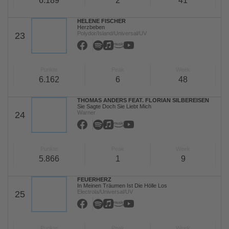
6.189
2
41
HELENE FISCHER
Herzbeben
Polydor/Island/Universal/UV
23
Punkte
Peak
Week
6.162
6
48
THOMAS ANDERS FEAT. FLORIAN SILBEREISEN
Sie Sagte Doch Sie Liebt Mich
Warner
24
Punkte
Peak
Week
5.866
1
9
FEUERHERZ
In Meinen Träumen Ist Die Hölle Los
Electrola/Universal/UV
25
Punkte
Peak
Week