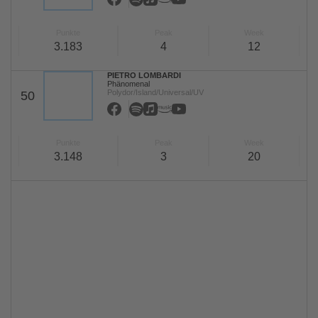
Punkte
Peak
Week
3.183
4
12
PIETRO LOMBARDI
Phänomenal
Polydor/Island/Universal/UV
50
Punkte
Peak
Week
3.148
3
20