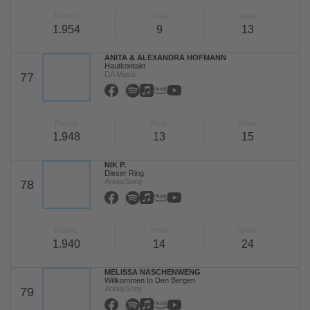
Punkte
Peak
Week
1.954
9
13
ANITA & ALEXANDRA HOFMANN
Hautkontakt
DA Music
77
Punkte
Peak
Week
1.948
13
15
NIK P.
Dieser Ring
Ariola/Sony
78
Punkte
Peak
Week
1.940
14
24
MELISSA NASCHENWENG
Willkommen In Den Bergen
Ariola/Sony
79