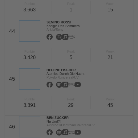
Punkte
Peak
Week
3.663
1
15
SEMINO ROSSI
Königin Des Sommers
Ariola/Sony
44
Punkte
Peak
Week
3.420
5
21
HELENE FISCHER
Atemlos Durch Die Nacht
Polydor/Universal/UV
45
Punkte
Peak
Week
3.391
29
45
BEN ZUCKER
Na Und?!
Airforce1/Electrola/Universal/UV
46