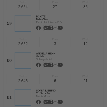
Punkte
Peak
Week
2.654
27
36
DJ ÖTZI
Bella Ciao
Electrola/Universal/UV
59
Punkte
Peak
Week
2.652
3
12
ANGELA HENN
Verliebt
Schlagerhotel
60
Punkte
Peak
Week
2.646
6
21
SONIA LIEBING
Tu Nicht So
Mania Music
61