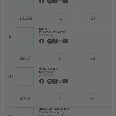
Punkte
Peak
Week
10.256
1
27
NIK P.
Im Fieber Der Nacht
Ariola/Sony
9
Punkte
Peak
Week
8.867
1
26
VANESSA MAI
Regenbogen
Ariola/Sony
10
Punkte
Peak
Week
8.702
1
37
ANDREAS GABALIER
Verdammt Lang Her
Electrola/Universal/UV