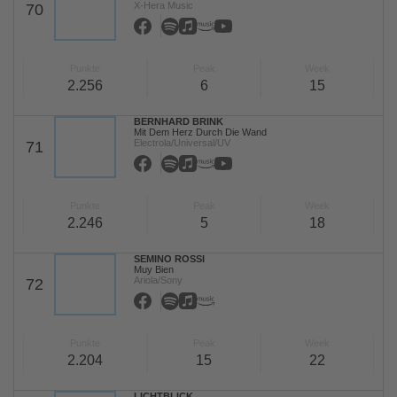
X-Hera Music
70
Punkte
Peak
Week
2.256
6
15
BERNHARD BRINK
Mit Dem Herz Durch Die Wand
Electrola/Universal/UV
71
Punkte
Peak
Week
2.246
5
18
SEMINO ROSSI
Muy Bien
Ariola/Sony
72
Punkte
Peak
Week
2.204
15
22
LICHTBLICK