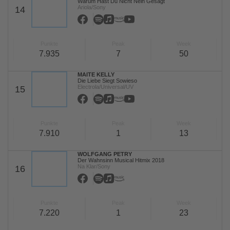
Warum Hast Du Nicht Nein Gesagt
Ariola/Sony
14
Punkte
Peak
Week
7.935
7
50
MAITE KELLY
Die Liebe Siegt Sowieso
Electrola/Universal/UV
15
Punkte
Peak
Week
7.910
1
13
WOLFGANG PETRY
Der Wahnsinn Musical Hitmix 2018
Na Klar/Sony
16
Punkte
Peak
Week
7.220
1
23