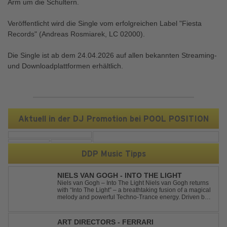
Arm um die Schultern.
Veröffentlicht wird die Single vom erfolgreichen Label "Fiesta
Records" (Andreas Rosmiarek, LC 02000).
Die Single ist ab dem 24.04.2026 auf allen bekannten Streaming-
und Downloadplattformen erhältlich.
Aktuell in der DJ Promotion bei POOL POSITION
DDP Music Tipps
NIELS VAN GOGH - INTO THE LIGHT
Niels van Gogh – Into The Light Niels van Gogh returns
with “Into The Light” – a breathtaking fusion of a magical
melody and powerful Techno-Trance energy. Driven by
euphoric synths, soaring emotions, and a massive peak-
time groove, this track delivers pure goosebumps from
start to finish. Kn...
ART DIRECTORS - FERRARI