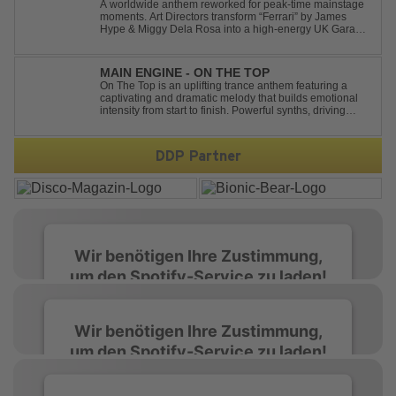
A worldwide anthem reworked for peak-time mainstage
moments. Art Directors transform “Ferrari” by James
Hype & Miggy Dela Rosa into a high-energy UK Garage
House weapon, packed with punchy grooves and
irresistible momentum. Designed for clubs and festival
crowds alike, this remix elevates the o...
MAIN ENGINE - ON THE TOP
On The Top is an uplifting trance anthem featuring a
captivating and dramatic melody that builds emotional
intensity from start to finish. Powerful synths, driving
rhythms, and an epic arrangement create an
unforgettable atmosphere, while the soaring lead
melody delivers moments of pure euphori...
DDP Partner
Wir benötigen Ihre Zustimmung,
um den Spotify-Service zu laden!
Wir verwenden Spotify, um Inhalte
Wir benötigen Ihre Zustimmung,
einzubetten. Dieser Service kann Daten zu
um den Spotify-Service zu laden!
Ihren Aktivitäten sammeln. Bitte lesen Sie die
Details durch und stimmen Sie der Nutzung
des Service zu, um diese Inhalte anzuzeigen.
Wir verwenden Spotify, um Inhalte