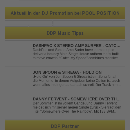
Aktuell in der DJ Promotion bei POOL POSITION
DDP Music Tipps
DASHPAC X STEREO AMP SURFER - CATCH
MY SPEED
DashPac and Stereo Amp Surfer have teamed up to
deliver a bouncy Main Stage House anthem that’s built
to move crowds. “Catch My Speed” combines massive
lead sounds, pumping basslines, and infectious energy
into one festival-ready package. Packed with peak-time
vibes and unstoppable momentum, th...
JON SPOON & STREGA - HOLD ON
„Hold On“ von Jon Spoon & Strega ist ein Song für all
die Momente, in denen Aufgeben keine Option ist, auch
wenn alles in dir genau danach schreit. Der Track nimmt
dieses Gefühl auf, wenn man kurz davor steht
loszulassen, und verwandelt es in pure Energie, die
dich daran erinnert, noch einmal f...
DANNY FERVENT - SOMEWHERE OVER THE
RAINBOW
Der Sommer ist im vollem Gange, und Danny Fervent
meldet sich mit seiner neuen Single zurück.Sie trägt den
Titel "Somewhere Over The Rainbow“. Mit 133 BPM
entfaltet sich ein melodischer Trance Sound, der durch
seine atmosphärische Dichte und mitreißende Dynamik
überzeugt. Kraftvolle, zugleich g...
DDP Partner