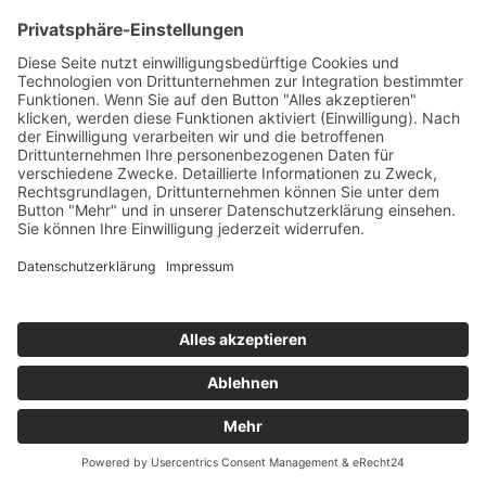
Highscores
Jahrescharts
Top 100
Hot 50
Top Neueinsteiger
Highscores
Jahrescharts
DJ-Promo buchen