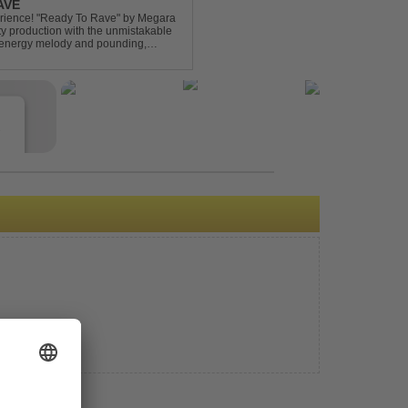
AVE
xperience! "Ready To Rave" by Megara
ty production with the unmistakable
igh-energy melody and pounding,
 nostalgia wh...
e
s
e