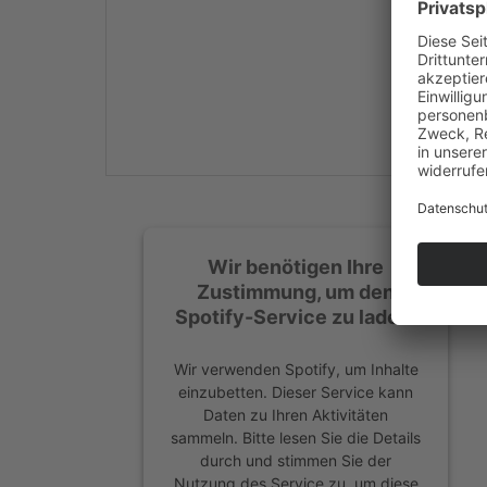
Mehr Informationen
Akzeptieren
powered by
Usercentrics
Consent Management
Platform
&
eRecht24
Wir benötigen Ihre
Zustimmung, um den
Spotify-Service zu laden!
Wir verwenden Spotify, um Inhalte
einzubetten. Dieser Service kann
Daten zu Ihren Aktivitäten
sammeln. Bitte lesen Sie die Details
durch und stimmen Sie der
Nutzung des Service zu, um diese