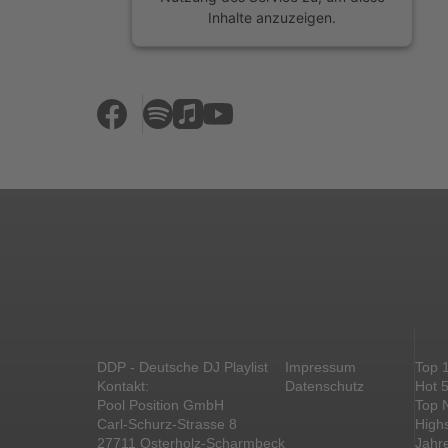
Inhalte anzuzeigen.
Mehr Informationen
Akzeptieren
powered by
Usercentrics Consent
Management Platform
&
eRecht24
DDP - Deutsche DJ Playlist
Impressum
Top 
Kontakt:
Datenschutz
Hot 
Pool Position GmbH
Top 
Carl-Schurz-Strasse 8
High
27711 Osterholz-Scharmbeck
Jahr