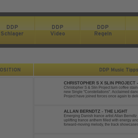
DDP
DDP
DDP
Schlager
Video
Regeln
 POSITION
DDP Music Tipp
CHRISTOPHER S X SLIN PROJECT
Christopher S & Slin Project turn coffee stain
new Single "Constellations". Acclaimed dan
Project have joined forces once again to deli
single, "Constellations." Moving away from st
ALLAN BERNDTZ - THE LIGHT
Emerging Danish trance artist Allan Berndtz 
uplifting trance anthem filled with energy an
forward-moving melody, the track showcases t
Future Sequence release.