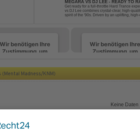
MEGARA VS DJ LEE - READY TO R
Get ready for a full-throttle Hard Trance e
vs DJ Lee combines crystal-clear, high-quali
spirit of the '90s. Driven by an uplifting, h
stomping drums, this track delivers pure rave
Wir benötigen Ihre
Wir benötigen Ihr
Zustimmung, um
Zustimmung, um
den Spotify-
den Spotify-
Service zu laden!
Service zu laden!
s (Mental Madness/KNM)
Wir verwenden Spotify,
Wir verwenden Spotify,
um Inhalte einzubetten.
um Inhalte einzubetten.
Dieser Service kann
Dieser Service kann
Daten zu Ihren
Daten zu Ihren
Keine Daten
Aktivitäten sammeln.
Aktivitäten sammeln.
Bitte lesen Sie die Details
Bitte lesen Sie die Detail
durch und stimmen Sie
durch und stimmen Sie
der Nutzung des Service
der Nutzung des Servic
zu, um diese Inhalte
zu, um diese Inhalte
anzuzeigen.
anzuzeigen.