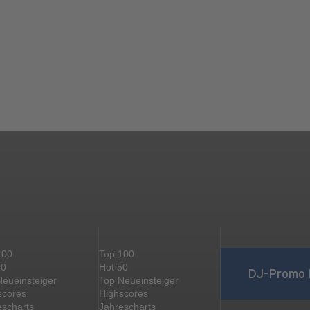
100
Top 100
50
Hot 50
DJ-Promo 
Neueinsteiger
Top Neueinsteiger
scores
Highscores
escharts
Jahrescharts