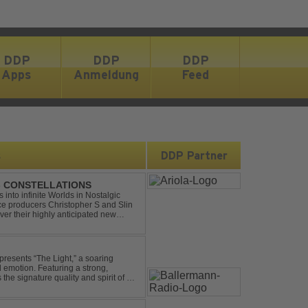
DDP
DDP
DDP
Apps
Anmeldung
Feed
s
DDP Partner
 - CONSTELLATIONS
s into infinite Worlds in Nostalgic
ce producers Christopher S and Slin
ver their highly anticipated new
andard club ...
presents “The Light,” a soaring
d emotion. Featuring a strong,
he signature quality and spirit of a