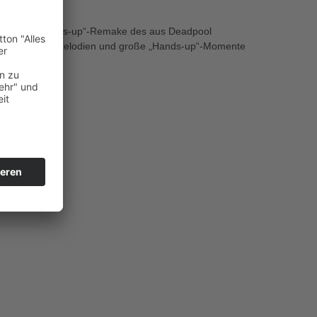
sem fetten „Hands-up“-Remake des aus Deadpool
Mächtige Lead-Melodien und große „Hands-up“-Momente
s