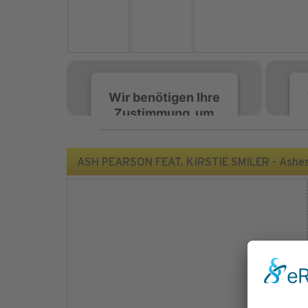
Wir benötigen Ihre
Zustimmung, um
den Spotify-
Service zu laden!
ASH PEARSON FEAT. KIRSTIE SMILER - Ashe
Wir verwenden Spotify,
um Inhalte einzubetten.
Dieser Service kann
Daten zu Ihren
Aktivitäten sammeln.
Bitte lesen Sie die Details
durch und stimmen Sie
der Nutzung des Service
zu, um diese Inhalte
anzuzeigen.