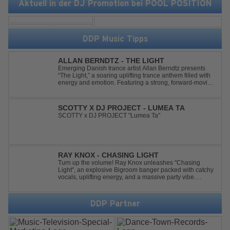
Aktuell in der DJ Promotion bei POOL POSITION
DDP Music Tipps
ALLAN BERNDTZ - THE LIGHT
Emerging Danish trance artist Allan Berndtz presents
“The Light,” a soaring uplifting trance anthem filled with
energy and emotion. Featuring a strong, forward-moving
melody, the track showcases the signature quality and
spirit of a Future Sequence release.
SCOTTY X DJ PROJECT - LUMEA TA
SCOTTY x DJ PROJECT "Lumea Ta"
RAY KNOX - CHASING LIGHT
Turn up the volume! Ray Knox unleashes "Chasing
Light", an explosive Bigroom banger packed with catchy
vocals, uplifting energy, and a massive party vibe.
Designed to dominate dancefloors and festival stages
alike. A guaranteed crowd-pleaser and party starter!
DDP Partner